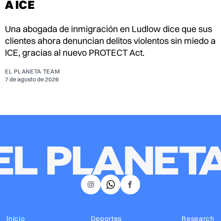
A ICE
Una abogada de inmigración en Ludlow dice que sus
clientes ahora denuncian delitos violentos sin miedo a
ICE, gracias al nuevo PROTECT Act.
EL PLANETA TEAM
7 de agosto de 2026
𝕏
Instagram
Facebook
Inicio
Deportes
Research