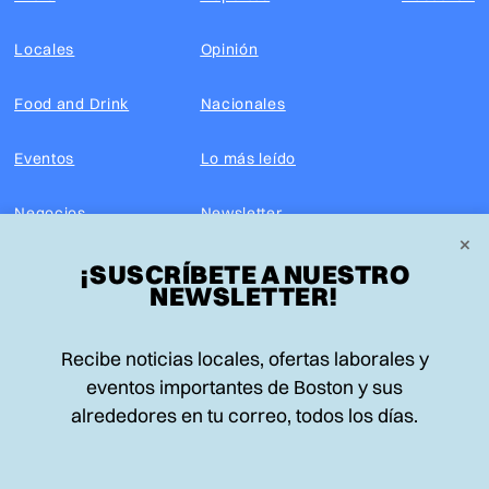
Locales
Opinión
Food and Drink
Nacionales
Eventos
Lo más leído
Negocios
Newsletter
×
¡SUSCRÍBETE A NUESTRO
Real Estate
Edición impresa
NEWSLETTER!
Historias Latinas
Acerca de nosotros
Recibe noticias locales, ofertas laborales y
Guía de Recursos
Advertise with us
eventos importantes de Boston y sus
alrededores en tu correo, todos los días.
© 2026 El Planeta | Noticias en español desde Boston,
Massachusetts