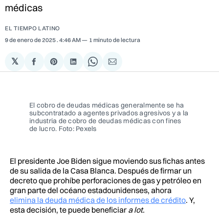
médicas
EL TIEMPO LATINO
9 de enero de 2025
. 4:46 AM
1 minuto de lectura
𝕏
Compartir
Share
Compartir
Share
Compartir
en
on
en
on
via
Facebook
Pinterest
LinkedIn
WhatsApp
Email
El cobro de deudas médicas generalmente se ha
subcontratado a agentes privados agresivos y a la
industria de cobro de deudas médicas con fines
de lucro. Foto: Pexels
El presidente Joe Biden sigue moviendo sus fichas antes
de su salida de la Casa Blanca. Después de firmar un
decreto que prohíbe perforaciones de gas y petróleo en
gran parte del océano estadounidenses, ahora
elimina la deuda médica de los informes de crédito
. Y,
esta decisión, te puede beneficiar
a lot.