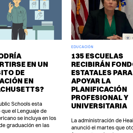
EDUCACIÓN
ODRÍA
135 ESCUELAS
RTIRSE EN UN
RECIBIRÁN FON
ITO DE
ESTATALES PARA
ACIÓN EN
APOYAR LA
CHUSETTS?
PLANIFICACIÓN
PROFESIONAL Y
blic Schools esta
UNIVERSITARIA
 que el Lenguaje de
icano se incluya en los
La administración de Heal
 de graduación en las
anunció el martes que ot