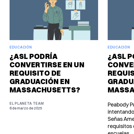
EDUCACIÓN
EDUCACIÓN
¿ASL PODRÍA
¿ASL P
CONVERTIRSE EN UN
CONVE
REQUISITO DE
REQUIS
GRADUACIÓN EN
GRADU
MASSACHUSETTS?
MASSA
EL PLANETA TEAM
Peabody Pu
6 de marzo de 2025
intentando
Señas Amer
requisitos
escuelas.