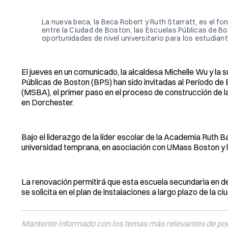
La nueva beca, la Beca Robert y Ruth Starratt, es el 
entre la Ciudad de Boston, las Escuelas Públicas de 
oportunidades de nivel universitario para los estudiant
El jueves en un comunicado, la alcaldesa Michelle Wu y la
Públicas de Boston (BPS) han sido invitadas al Período de
(MSBA), el primer paso en el proceso de construcción de
en Dorchester.
Bajo el liderazgo de la líder escolar de la Academia Ruth 
universidad temprana, en asociación con UMass Boston y 
La renovación permitirá que esta escuela secundaria en d
se solicita en el plan de instalaciones a largo plazo de la
Mantente informado con los temas más relevantes de polí