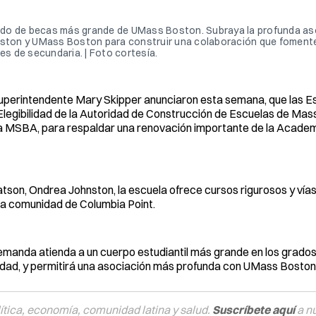
fondo de becas más grande de UMass Boston. Subraya la profunda a
Boston y UMass Boston para construir una colaboración que fomente
es de secundaria. | Foto cortesía.
 superintendente Mary Skipper anunciaron esta semana, que las E
 Elegibilidad de la Autoridad de Construcción de Escuelas de Ma
 la MSBA, para respaldar una renovación importante de la Acade
Batson, Ondrea Johnston, la escuela ofrece cursos rigurosos y vía
la comunidad de Columbia Point.
emanda atienda a un cuerpo estudiantil más grande en los grados
 ciudad, y permitirá una asociación más profunda con UMass Boston
tica, economía, comunidad latina y salud.
Suscríbete aquí
a n