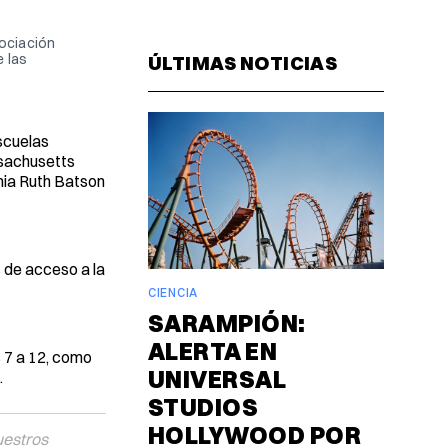
Facebook
Pinterest
LinkedIn
WhatsAp
Email
sociación
 las
ÚLTIMAS NOTICIAS
scuelas
ssachusetts
mia Ruth Batson
s de acceso a la
CIENCIA
SARAMPIÓN:
ALERTA EN
 7 a 12, como
UNIVERSAL
.
STUDIOS
HOLLYWOOD POR
uestros