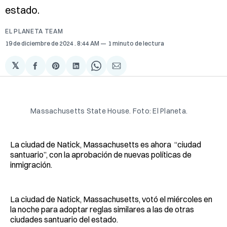
estado.
EL PLANETA TEAM
19 de diciembre de 2024
. 8:44 AM
1 minuto de lectura
𝕏
Compartir
Share
Compartir
Share
Compartir
en
on
en
on
via
Facebook
Pinterest
LinkedIn
WhatsApp
Email
Massachusetts State House. Foto: El Planeta.
La ciudad de Natick, Massachusetts es ahora “ciudad
santuario”, con la aprobación de nuevas políticas de
inmigración.
La ciudad de Natick, Massachusetts, votó el miércoles en
la noche para adoptar reglas similares a las de otras
ciudades santuario del estado.