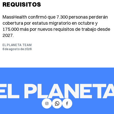
REQUISITOS
MassHealth confirmó que 7.300 personas perderán
cobertura por estatus migratorio en octubre y
175.000 más por nuevos requisitos de trabajo desde
2027.
EL PLANETA TEAM
6 de agosto de 2026
𝕏
Instagram
Facebook