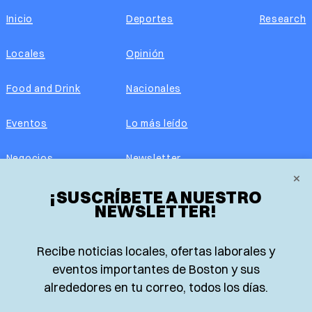
Inicio
Deportes
Research
Locales
Opinión
Food and Drink
Nacionales
Eventos
Lo más leído
Negocios
Newsletter
×
Real Estate
¡SUSCRÍBETE A NUESTRO
Edición impresa
NEWSLETTER!
Historias Latinas
Acerca de nosotros
Recibe noticias locales, ofertas laborales y
Guía de Recursos
Advertise with us
eventos importantes de Boston y sus
alrededores en tu correo, todos los días.
© 2026 El Planeta | Noticias en español desde Boston,