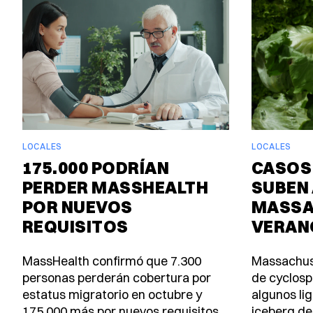
LOCALES
LOCALES
175.000 PODRÍAN
CASOS
PERDER MASSHEALTH
SUBEN 
POR NUEVOS
MASSA
REQUISITOS
VERAN
MassHealth confirmó que 7.300
Massachus
personas perderán cobertura por
de cyclosp
estatus migratorio en octubre y
algunos lig
175.000 más por nuevos requisitos
iceberg de