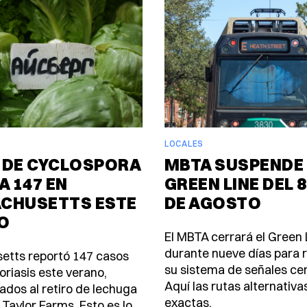
LOCALES
 DE CYCLOSPORA
MBTA SUSPENDE 
A 147 EN
GREEN LINE DEL 8
CHUSETTS ESTE
DE AGOSTO
O
El MBTA cerrará el Green 
durante nueve días para
etts reportó 147 casos
su sistema de señales ce
oriasis este verano,
Aquí las rutas alternativa
ados al retiro de lechuga
exactas.
 Taylor Farms. Esto es lo