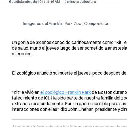
6 de diciembre de 2024
. 5:16 AM
1 minuto de lectura
Imágenes del Franklin Park Zoo | Composición.
Un gorila de 38 años conocido cariñosamente como “Kit” e
de salud, murió el jueves luego de ser sometido a anestes
miércoles.
El zoológico anunció su muerte el jueves, poco después de 
“Kit” e vivió en
el Zoológico Franklin Park
de Boston durante
fallecimiento de Kit. Ha sido parte de nuestra familia del 
extrañará profundamente. Fue un padre increíble para sus 
interacciones con ellas”, dijo John Linehan, presidente y di
Mantente informado con los temas más relevantes de polí