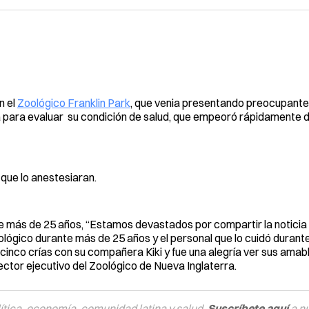
n el
Zoológico Franklin Park
, que venia presentando preocupant
ia para evaluar su condición de salud, que empeoró rápidamente 
que lo anestesiaran.
 más de 25 años, “Estamos devastados por compartir la noticia 
zoológico durante más de 25 años y el personal que lo cuidó durant
cinco crías con su compañera Kiki y fue una alegría ver sus amab
rector ejecutivo del Zoológico de Nueva Inglaterra.
tica, economía, comunidad latina y salud.
Suscríbete aquí
a n