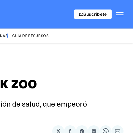
Suscríbete
INAS
GUÍA DE RECURSOS
RK ZOO
ición de salud, que empeoró
𝕏