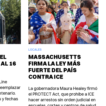
LOCALES
EL
MASSACHUSETTS
 AL 16
FIRMA LA LEY MÁS
FUERTE DEL PAÍS
CONTRA ICE
Line
 reemplazar
La gobernadora Maura Healey firmó
ntenario.
el PROTECT Act, que prohíbe a ICE
s y fechas
hacer arrestos sin orden judicial en
escuelas, cortes y centros de salud