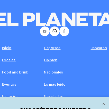
𝕏
Instagram
Facebook
Inicio
Deportes
Research
Locales
Opinión
Food and Drink
Nacionales
Eventos
Lo más leído
Negocios
Newsletter
×
Real Estate
Edición impresa