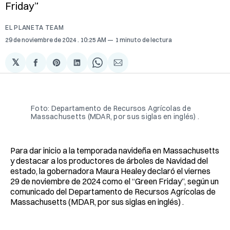
Friday”
EL PLANETA TEAM
29 de noviembre de 2024
. 10:25 AM
1 minuto de lectura
𝕏
Compartir
Share
Compartir
Share
Compartir
en
on
en
on
via
Facebook
Pinterest
LinkedIn
WhatsApp
Email
Foto: Departamento de Recursos Agrícolas de
Massachusetts (MDAR, por sus siglas en inglés) .
Para dar inicio a la temporada navideña en Massachusetts
y destacar a los productores de árboles de Navidad del
estado, la gobernadora Maura Healey declaró el viernes
29 de noviembre de 2024 como el “Green Friday”, según un
comunicado del Departamento de Recursos Agrícolas de
Massachusetts (MDAR, por sus siglas en inglés) .