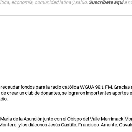
tica, economía, comunidad latina y salud.
Suscríbete aquí
a n
e recaudar fondos para la radio católica WGUA 98.1 FM. Gracias a
iva de crear un club de donantes, se lograron importantes aporte
dio.
 Maria de la Asunción junto con el Obispo del Valle Merrimack M
 Montero, y los diáconos Jesús Castillo, Francisco Amonte, Osva