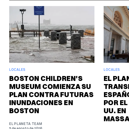
LOCALES
LOCALES
BOSTON CHILDREN'S
EL PLA
MUSEUM COMIENZA SU
TRANS
PLAN CONTRA FUTURAS
ESPAÑO
INUNDACIONES EN
POR EL
BOSTON
UU. EN
MASSA
EL PLANETA TEAM
5 de agosto de 2026