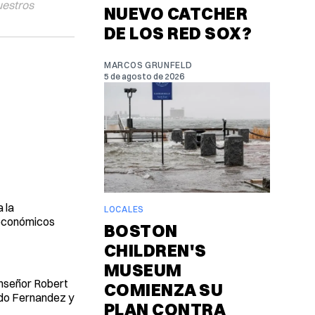
uestros
NUEVO CATCHER
DE LOS RED SOX?
MARCOS GRUNFELD
5 de agosto de 2026
 la
LOCALES
s económicos
BOSTON
CHILDREN'S
MUSEUM
onseñor Robert
COMIENZA SU
ldo Fernandez y
PLAN CONTRA