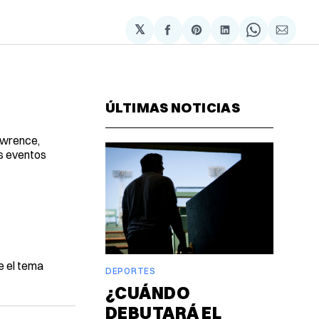
𝕏
Compartir
Share
Compartir
Share
Compa
en
on
en
on
via
Facebook
Pinterest
LinkedIn
WhatsAp
Email
ÚLTIMAS NOTICIAS
awrence,
os eventos
e el tema
DEPORTES
¿CUÁNDO
DEBUTARÁ EL