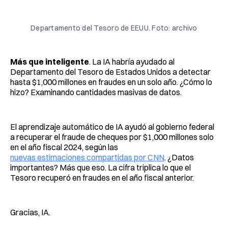
Facebook
Pinterest
LinkedIn
WhatsApp
Email
Departamento del Tesoro de EEUU. Foto: archivo
Más que inteligente
. La IA habría ayudado al
Departamento del Tesoro de Estados Unidos a detectar
hasta $1,000 millones en fraudes en un solo año. ¿Cómo lo
hizo? Examinando cantidades masivas de datos.
El aprendizaje automático de IA ayudó al gobierno federal
a recuperar el fraude de cheques por $1,000 millones solo
en el año fiscal 2024, según las
nuevas estimaciones compartidas por CNN
. ¿Datos
importantes? Más que eso. La cifra triplica lo que el
Tesoro recuperó en fraudes en el año fiscal anterior.
Gracias, IA.