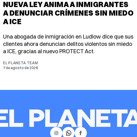
NUEVA LEY ANIMA A INMIGRANTES
A DENUNCIAR CRÍMENES SIN MIEDO
A ICE
Una abogada de inmigración en Ludlow dice que sus
clientes ahora denuncian delitos violentos sin miedo
a ICE, gracias al nuevo PROTECT Act.
EL PLANETA TEAM
7 de agosto de 2026
𝕏
Instagram
Facebook