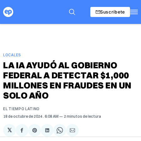
Suscríbete
LOCALES
LA IA AYUDÓ AL GOBIERNO
FEDERAL A DETECTAR $1,000
MILLONES EN FRAUDES EN UN
SOLO AÑO
EL TIEMPO LATINO
18 de octubre de 2024
. 6:08 AM
2 minutos de lectura
𝕏
Compartir
Share
Compartir
Share
Compartir
en
on
en
on
via