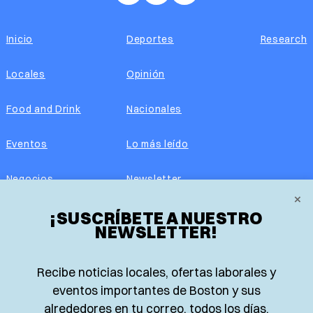
Inicio
Deportes
Research
Locales
Opinión
Food and Drink
Nacionales
Eventos
Lo más leído
Negocios
Newsletter
×
¡SUSCRÍBETE A NUESTRO
Real Estate
Edición impresa
NEWSLETTER!
Historias Latinas
Acerca de nosotros
Recibe noticias locales, ofertas laborales y
Guía de Recursos
Advertise with us
eventos importantes de Boston y sus
alrededores en tu correo, todos los días.