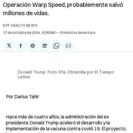
Operación Warp Speed, probablemente salvó
millones de vidas.
KFF HEALTH NEWS
17 de octubre de 2024
. 6:06 AM
6 minutos de lectura
𝕏
Compartir
Share
Compartir
Share
Compartir
en
on
en
on
via
Facebook
Pinterest
LinkedIn
WhatsApp
Email
Donald Trump. Foto: Efe. Obtenida por El Tiempo
Latino.
Por Darius Tahir
Hace más de cuatro años, la administración del ex
presidente Donald Trump aceleró el desarrollo y la
implementación de la vacuna contra covid-19. El proyecto,