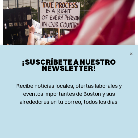
×
¡SUSCRÍBETE A NUESTRO
NEWSLETTER!
LOCALES
NUEVA LEY ANIMA A INMIGRANTES
Recibe noticias locales, ofertas laborales y
A DENUNCIAR CRÍMENES SIN MIEDO
eventos importantes de Boston y sus
A ICE
alrededores en tu correo, todos los días.
Una abogada de inmigración en Ludlow dice que sus
clientes ahora denuncian delitos violentos sin miedo
a ICE, gracias al nuevo PROTECT Act.