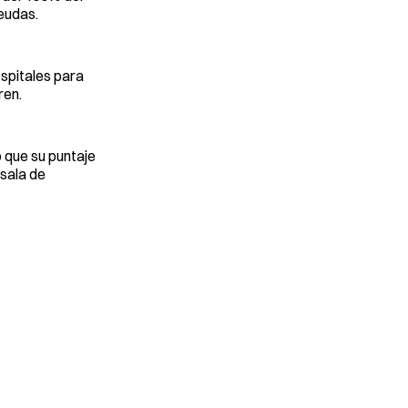
deudas.
ospitales para
ren.
 que su puntaje
sala de