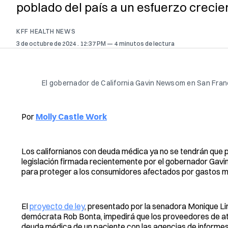
poblado del país a un esfuerzo creci
KFF HEALTH NEWS
3 de octubre de 2024
. 12:37 PM
4 minutos de lectura
El gobernador de California Gavin Newsom en San Franc
Por
Molly Castle Work
Los californianos con deuda médica ya no se tendrán que p
legislación firmada recientemente por el gobernador Gav
para proteger a los consumidores afectados por gastos m
El
proyecto de ley
, presentado por la senadora Monique Li
demócrata Rob Bonta, impedirá que los proveedores de at
deuda médica de un paciente con las agencias de informes