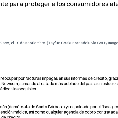
ente para proteger a los consumidores a
isco, el 19 de septiembre. (Tayfun Coskun/Anadolu via Getty Imag
reocupar por facturas impagas en sus informes de crédito, grac
in Newsom, sumando al estado más poblado del país a un esfuerz
édicos inasequibles.
món (demócrata de Santa Bárbara) y respaldado por el fiscal ge
ención médica, así como cualquier agencia de cobro contratada
 de crédito.