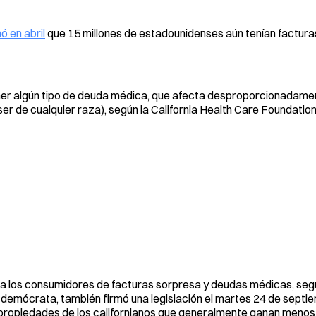
ó en abril
que 15 millones de estadounidenses aún tenían factur
er algún tipo de deuda médica, que afecta desproporcionadamen
er de cualquier raza), según la California Health Care Foundation
a los consumidores de facturas sorpresa y deudas médicas, segú
demócrata, también firmó una legislación el martes 24 de septi
propiedades de los californianos que generalmente ganan menos