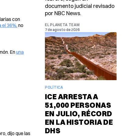
documento judicial revisado
por NBC News.
larias con
a el 36%
, no
EL PLANETA TEAM
7 de agosto de 2026
imón. En
una
POLÍTICA
ICE ARRESTA A
51,000 PERSONAS
EN JULIO, RÉCORD
EN LA HISTORIA DE
DHS
o, dijo que las