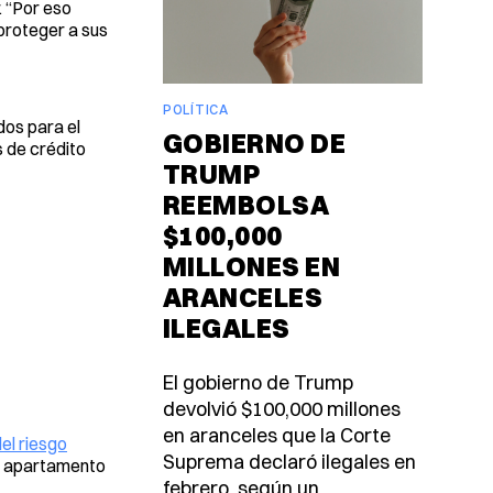
. “Por eso
 proteger a sus
POLÍTICA
dos para el
GOBIERNO DE
s de crédito
TRUMP
REEMBOLSA
$100,000
MILLONES EN
ARANCELES
ILEGALES
El gobierno de Trump
devolvió $100,000 millones
en aranceles que la Corte
del riesgo
Suprema declaró ilegales en
 un apartamento
febrero, según un