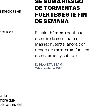
SE SUMA RIESGO
DE TORMENTAS
as médicas en
FUERTES ESTE FIN
DE SEMANA
te a los
El calor húmedo continúa
.
este fin de semana en
Massachusetts, ahora con
riesgo de tormentas fuertes
este viernes y sábado.
EL PLANETA TEAM
7 de agosto de 2026
n la
embre que
 del 400% del