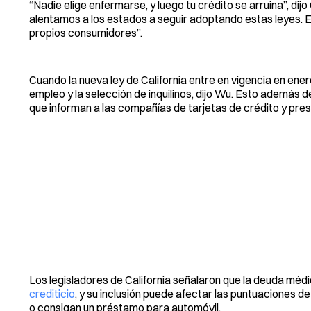
“Nadie elige enfermarse, y luego tu crédito se arruina”, di
alentamos a los estados a seguir adoptando estas leyes. En
propios consumidores”.
Cuando la nueva ley de California entre en vigencia en ener
empleo y la selección de inquilinos, dijo Wu. Esto además d
que informan a las compañías de tarjetas de crédito y pre
Los legisladores de California señalaron que la deuda médi
crediticio
, y su inclusión puede afectar las puntuaciones d
o consigan un préstamo para automóvil.