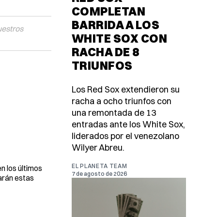
COMPLETAN
BARRIDA A LOS
uestros
WHITE SOX CON
RACHA DE 8
TRIUNFOS
Los Red Sox extendieron su
racha a ocho triunfos con
una remontada de 13
entradas ante los White Sox,
liderados por el venezolano
Wilyer Abreu.
EL PLANETA TEAM
n los últimos
7 de agosto de 2026
arán estas