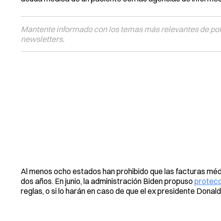
Mantente informado con los temas más relevantes de polí
newsletters.
Al menos ocho estados han prohibido que las facturas méd
dos años. En junio, la administración Biden propuso
protecc
reglas, o si lo harán en caso de que el ex presidente Donal