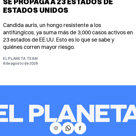
SE PROPAGA A 23 ESTADOS DE
ESTADOS UNIDOS
Candida auris, un hongo resistente a los
antifúngicos, ya suma más de 3,000 casos activos en
23 estados de EE.UU. Esto es lo que se sabe y
quiénes corren mayor riesgo.
EL PLANETA TEAM
6 de agosto de 2026
𝕏
Instagram
Facebook