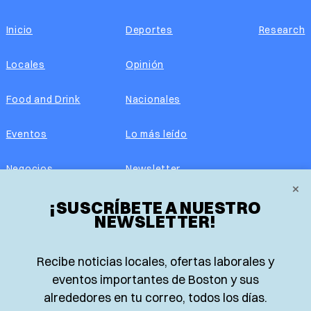
Inicio
Deportes
Research
Locales
Opinión
Food and Drink
Nacionales
Eventos
Lo más leído
Negocios
Newsletter
×
¡SUSCRÍBETE A NUESTRO
Real Estate
Edición impresa
NEWSLETTER!
Historias Latinas
Acerca de nosotros
Recibe noticias locales, ofertas laborales y
Guía de Recursos
Advertise with us
eventos importantes de Boston y sus
alrededores en tu correo, todos los días.