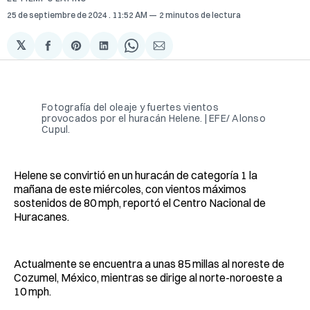
25 de septiembre de 2024
. 11:52 AM
2 minutos de lectura
𝕏
Compartir
Share
Compartir
Share
Compartir
en
on
en
on
via
Facebook
Pinterest
LinkedIn
WhatsApp
Email
Fotografía del oleaje y fuertes vientos
provocados por el huracán Helene. | EFE/ Alonso
Cupul.
Helene se convirtió en un huracán de categoría 1 la
mañana de este miércoles, con vientos máximos
sostenidos de 80 mph, reportó el Centro Nacional de
Huracanes.
Actualmente se encuentra a unas 85 millas al noreste de
Cozumel, México, mientras se dirige al norte-noroeste a
10 mph.