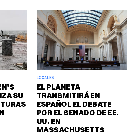
LOCALES
EN'S
EL PLANETA
ZA SU
TRANSMITIRÁ EN
UTURAS
ESPAÑOL EL DEBATE
N
POR EL SENADO DE EE.
UU. EN
MASSACHUSETTS