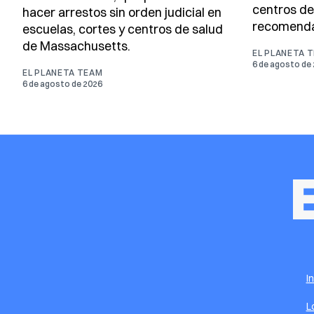
centros de
hacer arrestos sin orden judicial en
recomendac
escuelas, cortes y centros de salud
de Massachusetts.
EL PLANETA 
6 de agosto de
EL PLANETA TEAM
6 de agosto de 2026
I
L