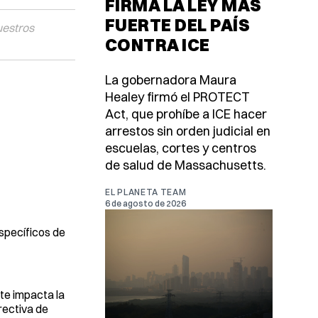
FIRMA LA LEY MÁS
FUERTE DEL PAÍS
uestros
CONTRA ICE
La gobernadora Maura
Healey firmó el PROTECT
Act, que prohíbe a ICE hacer
arrestos sin orden judicial en
escuelas, cortes y centros
de salud de Massachusetts.
EL PLANETA TEAM
6 de agosto de 2026
specíficos de
rte impacta la
rectiva de