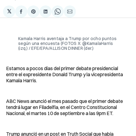
𝕏
Compartir
Share
Compartir
Share
Compartir
en
on
en
on
via
Facebook
Pinterest
LinkedIn
WhatsApp
Email
Kamala Harris aventaja a Trump por ocho puntos
según una encuesta (FOTOS X: @KamalaHarris
(izq.) / EFE/EPA/ALLISON DINNER (der.)
Estamos a pocos días del primer debate presidencial
entre el expresidente Donald Trump y la vicepresidenta
Kamala Harris.
ABC News anunció el mes pasado que el primer debate
tendrá lugar en Filadelfia, en el Centro Constitucional
Nacional, el martes 10 de septiembre a las 9pm ET.
Trump anunció en un post en Truth Social que había