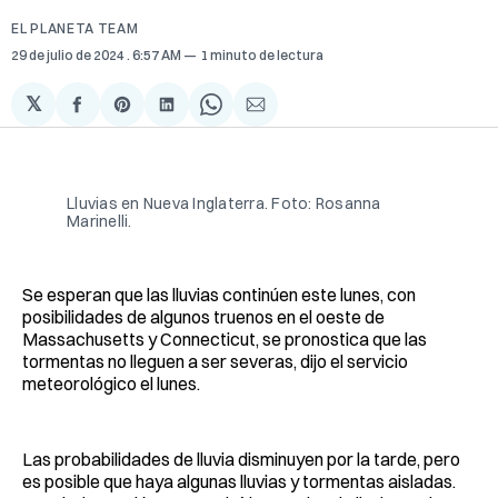
EL PLANETA TEAM
29 de julio de 2024
. 6:57 AM
1 minuto de lectura
𝕏
Compartir
Share
Compartir
Share
Compartir
en
on
en
on
via
Facebook
Pinterest
LinkedIn
WhatsApp
Email
Lluvias en Nueva Inglaterra. Foto: Rosanna
Marinelli.
Se esperan que las lluvias continúen este lunes, con
posibilidades de algunos truenos en el oeste de
Massachusetts y Connecticut, se pronostica que las
tormentas no lleguen a ser severas, dijo el servicio
meteorológico el lunes.
Las probabilidades de lluvia disminuyen por la tarde, pero
es posible que haya algunas lluvias y tormentas aisladas.