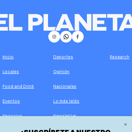
𝕏
Instagram
Facebook
Inicio
Deportes
Research
Locales
Opinión
Food and Drink
Nacionales
Eventos
Lo más leído
Negocios
Newsletter
×
Real Estate
Edición impresa