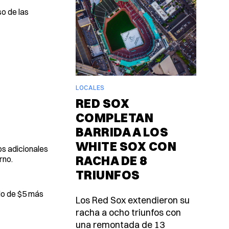
o de las
LOCALES
RED SOX
COMPLETAN
BARRIDA A LOS
WHITE SOX CON
os adicionales
RACHA DE 8
rno.
TRIUNFOS
rdo de $5 más
Los Red Sox extendieron su
racha a ocho triunfos con
una remontada de 13