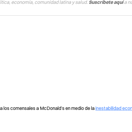
tica, economía, comunidad latina y salud.
Suscríbete aquí
a n
o a los comensales a McDonald’s en medio de la
inestabilidad ec