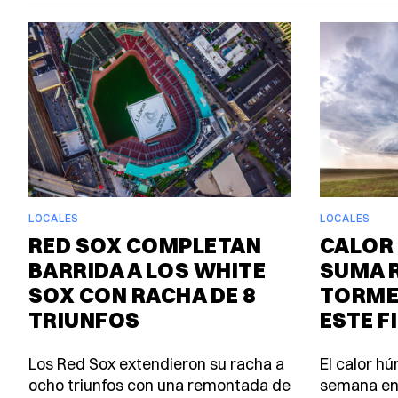
LOCALES
LOCALES
RED SOX COMPLETAN
CALOR 
BARRIDA A LOS WHITE
SUMA 
SOX CON RACHA DE 8
TORME
TRIUNFOS
ESTE F
Los Red Sox extendieron su racha a
El calor h
ocho triunfos con una remontada de
semana en