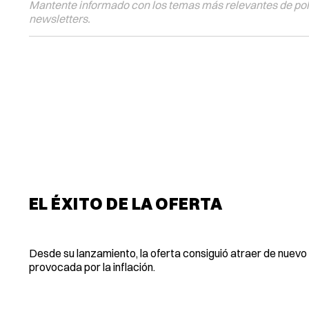
Mantente informado con los temas más relevantes de polí
newsletters.
EL ÉXITO DE LA OFERTA
Desde su lanzamiento, la oferta consiguió atraer de nuev
provocada por la inflación.