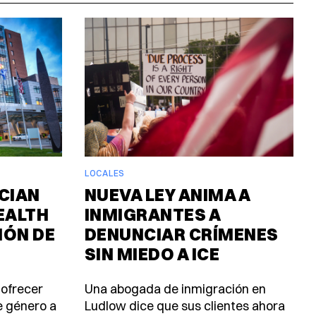
LOCALES
CIAN
NUEVA LEY ANIMA A
EALTH
INMIGRANTES A
IÓN DE
DENUNCIAR CRÍMENES
SIN MIEDO A ICE
 ofrecer
Una abogada de inmigración en
e género a
Ludlow dice que sus clientes ahora