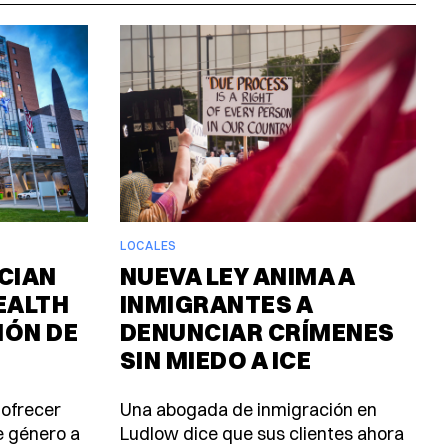
LOCALES
CIAN
NUEVA LEY ANIMA A
EALTH
INMIGRANTES A
IÓN DE
DENUNCIAR CRÍMENES
SIN MIEDO A ICE
 ofrecer
Una abogada de inmigración en
e género a
Ludlow dice que sus clientes ahora