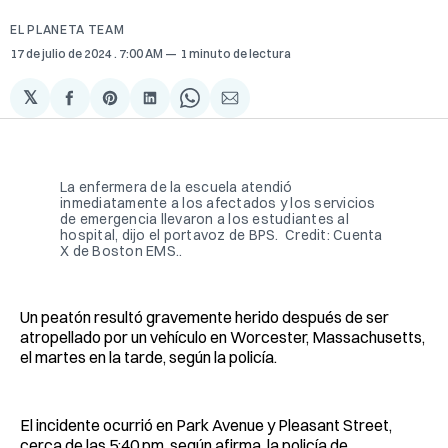
EL PLANETA TEAM
17 de julio de 2024
. 7:00 AM
1 minuto de lectura
𝕏
Compartir
Share
Compartir
Share
Compartir
en
on
en
on
via
Facebook
Pinterest
LinkedIn
WhatsApp
Email
La enfermera de la escuela atendió
inmediatamente a los afectados y los servicios
de emergencia llevaron a los estudiantes al
hospital, dijo el portavoz de BPS. Credit: Cuenta
X de Boston EMS..
Un peatón resultó gravemente herido después de ser
atropellado por un vehículo en Worcester, Massachusetts,
el martes en la tarde, según la policía.
El incidente ocurrió en Park Avenue y Pleasant Street,
cerca de las 5:40 pm, según afirma la policía de