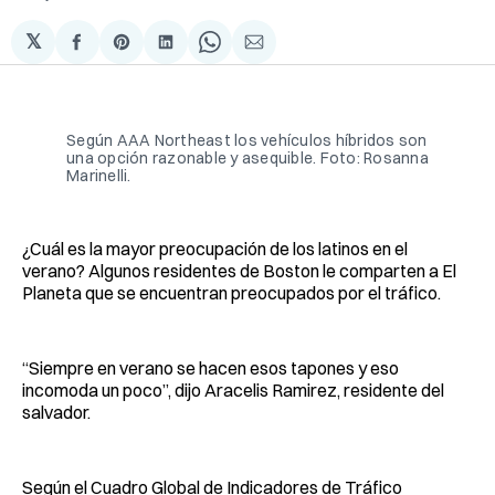
𝕏
Compartir
Share
Compartir
Share
Compartir
en
on
en
on
via
Facebook
Pinterest
LinkedIn
WhatsApp
Email
Según AAA Northeast los vehículos híbridos son
una opción razonable y asequible. Foto: Rosanna
Marinelli.
¿Cuál es la mayor preocupación de los latinos en el
verano? Algunos residentes de Boston le comparten a El
Planeta que se encuentran preocupados por el tráfico.
“Siempre en verano se hacen esos tapones y eso
incomoda un poco”, dijo Aracelis Ramirez, residente del
salvador.
Según el Cuadro Global de Indicadores de Tráfico