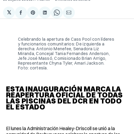
𝕏
Compartir
Share
Compartir
Share
Compartir
en
on
en
on
via
Facebook
Pinterest
LinkedIn
WhatsApp
Email
Celebrando la apertura de Cass Pool con líderes
y funcionarios comunitarios: De izquierda a
derecha: Antonio Menefee, Senadora Liz
Miranda, Concejal Tania Fernandes Anderson,
Jefe José Massó, Comisionado Brian Arrigo,
Representante Chyna Tyler, Amari Jackson.
Foto: cortesía.
ESTA INAUGURACIÓN MARCA LA
REAPERTURA OFICIAL DE TODAS
LAS PISCINAS DEL DCR EN TODO
EL ESTADO
El lunes la Administración Healey-Driscoll se unió a la