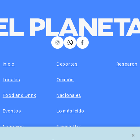
𝕏
Instagram
Facebook
Inicio
Deportes
Research
Locales
Opinión
Food and Drink
Nacionales
Eventos
Lo más leído
Negocios
Newsletter
×