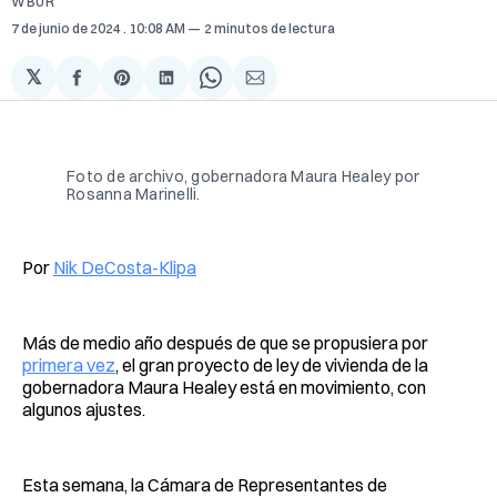
WBUR
7 de junio de 2024
. 10:08 AM
2 minutos de lectura
𝕏
Compartir
Share
Compartir
Share
Compartir
en
on
en
on
via
Facebook
Pinterest
LinkedIn
WhatsApp
Email
Foto de archivo, gobernadora Maura Healey por
Rosanna Marinelli.
Por
Nik DeCosta-Klipa
Más de medio año después de que se propusiera por
primera vez
, el gran proyecto de ley de vivienda de la
gobernadora Maura Healey está en movimiento, con
algunos ajustes.
Esta semana, la Cámara de Representantes de