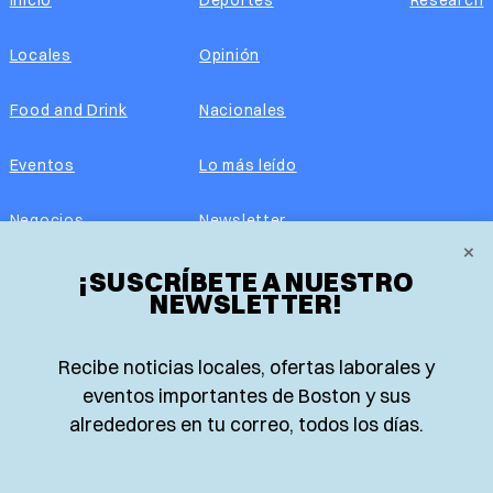
Inicio
Deportes
Research
Locales
Opinión
Food and Drink
Nacionales
Eventos
Lo más leído
Negocios
Newsletter
×
¡SUSCRÍBETE A NUESTRO
Real Estate
Edición impresa
NEWSLETTER!
Historias Latinas
Acerca de nosotros
Recibe noticias locales, ofertas laborales y
Guía de Recursos
Advertise with us
eventos importantes de Boston y sus
alrededores en tu correo, todos los días.
© 2026 El Planeta | Noticias en español desde Boston,
Massachusetts