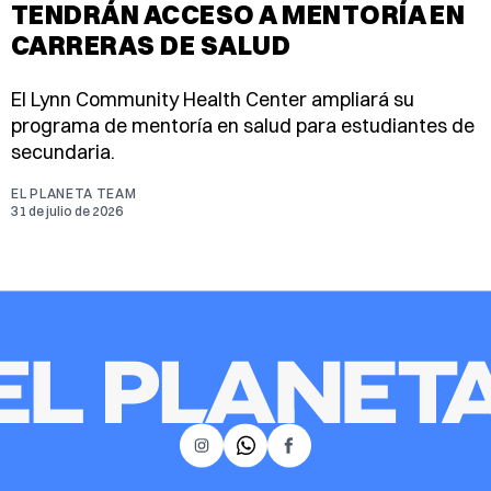
TENDRÁN ACCESO A MENTORÍA EN
CARRERAS DE SALUD
El Lynn Community Health Center ampliará su
programa de mentoría en salud para estudiantes de
secundaria.
EL PLANETA TEAM
31 de julio de 2026
𝕏
Instagram
Facebook