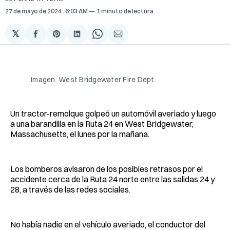
27 de mayo de 2024
. 6:03 AM
1 minuto de lectura
𝕏
Compartir
Share
Compartir
Share
Compartir
en
on
en
on
via
Facebook
Pinterest
LinkedIn
WhatsApp
Email
Imagen: West Bridgewater Fire Dept.
Un tractor-remolque golpeó un automóvil averiado y luego
a una barandilla en la Ruta 24 en West Bridgewater,
Massachusetts, el lunes por la mañana.
Los bomberos avisaron de los posibles retrasos por el
accidente cerca de la Ruta 24 norte entre las salidas 24 y
28, a través de las redes sociales.
No había nadie en el vehículo averiado, el conductor del