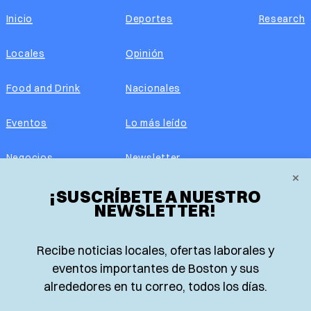
Inicio
Deportes
Research
Locales
Opinión
Food and Drink
Nacionales
Eventos
Lo más leído
Negocios
Newsletter
×
Real Estate
¡SUSCRÍBETE A NUESTRO
Edición impresa
NEWSLETTER!
Historias Latinas
Acerca de nosotros
Recibe noticias locales, ofertas laborales y
Guía de Recursos
Advertise with us
eventos importantes de Boston y sus
alrededores en tu correo, todos los días.
© 2026 El Planeta | Noticias en español desde Boston,