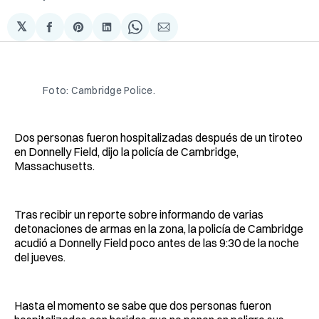
𝕏
Compartir
Share
Compartir
Share
Compartir
en
on
en
on
via
Facebook
Pinterest
LinkedIn
WhatsApp
Email
Foto: Cambridge Police.
Dos personas fueron hospitalizadas después de un tiroteo
en Donnelly Field, dijo la policía de Cambridge,
Massachusetts.
Tras recibir un reporte sobre informando de varias
detonaciones de armas en la zona, la policía de Cambridge
acudió a Donnelly Field poco antes de las 9:30 de la noche
del jueves.
Hasta el momento se sabe que dos personas fueron