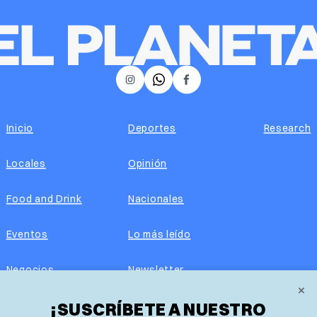
𝕏
Instagram
Facebook
Inicio
Deportes
Research
Locales
Opinión
Food and Drink
Nacionales
Eventos
Lo más leído
Negocios
Newsletter
×
Real Estate
¡SUSCRÍBETE A NUESTRO
Edición impresa