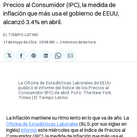
Precios al Consumidor (IPC), la medida de
inflación que más usa el gobierno de EEUU,
alcanzó 3.4% en abril.
EL TIEMPO LATINO
17 de mayo de 2024
. 10:58 AM
2 minutos de lectura
𝕏
Compartir
Share
Compartir
Share
Compartir
en
on
en
on
via
Facebook
Pinterest
LinkedIn
WhatsApp
Email
La Oficina de Estadísticas Laborales de EEUU
publicó el informe del Índice de los Precios al
Consumidor (IPC) de abril. Foto: The New York
Times | El Tiempo Latino.
La inflación mantiene su ritmo lento en lo que va de año. La
Oficina de Estadísticas Laborales
(BLS, por sus siglas en
inglés)
informó
este miércoles que el Índice de Precios al
Consumidor (IPC), la medida de inflación que más usa el