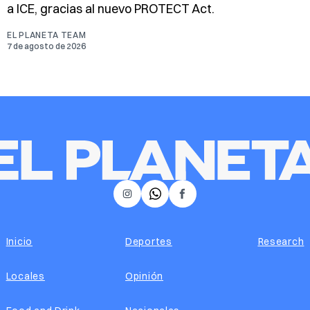
a ICE, gracias al nuevo PROTECT Act.
EL PLANETA TEAM
7 de agosto de 2026
𝕏
Instagram
Facebook
Inicio
Deportes
Research
Locales
Opinión