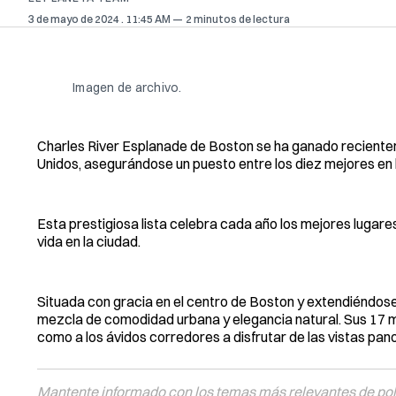
3 de mayo de 2024
. 11:45 AM
2 minutos de lectura
Imagen de archivo.
Charles River Esplanade de Boston se ha ganado reciente
Unidos, asegurándose un puesto entre los diez mejores en
Esta prestigiosa lista celebra cada año los mejores lugare
vida en la ciudad.
Situada con gracia en el centro de Boston y extendiéndose
mezcla de comodidad urbana y elegancia natural. Sus 17 mi
como a los ávidos corredores a disfrutar de las vistas pano
Mantente informado con los temas más relevantes de polí