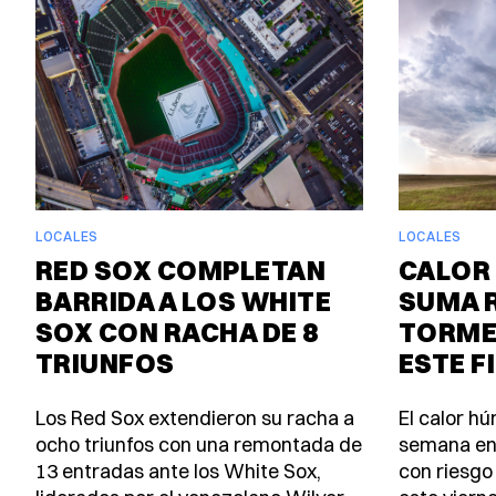
LOCALES
LOCALES
RED SOX COMPLETAN
CALOR 
BARRIDA A LOS WHITE
SUMA 
SOX CON RACHA DE 8
TORME
TRIUNFOS
ESTE F
Los Red Sox extendieron su racha a
El calor h
ocho triunfos con una remontada de
semana en
13 entradas ante los White Sox,
con riesgo