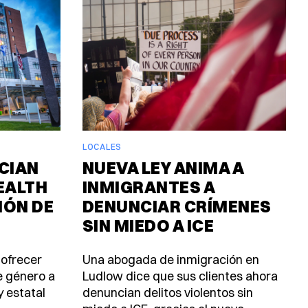
LOCALES
CIAN
NUEVA LEY ANIMA A
EALTH
INMIGRANTES A
IÓN DE
DENUNCIAR CRÍMENES
SIN MIEDO A ICE
 ofrecer
Una abogada de inmigración en
e género a
Ludlow dice que sus clientes ahora
y estatal
denuncian delitos violentos sin