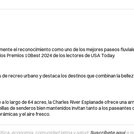
mente el reconocimiento como uno de los mejores paseos fluvia
 los Premios 10Best 2024 de los lectores de USA Today.
s de recreo urbano y destaca los destinos que combinan la belleza
 a lo largo de 64 acres, la Charles River Esplanade ofrece una a
llas de senderos bien mantenidos invitan tanto a los paseantes 
rámicas y el aire fresco.
tica, economía, comunidad latina y salud.
Suscríbete aquí
a n