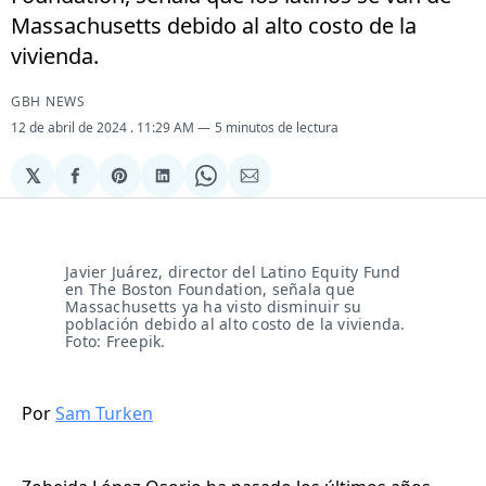
Massachusetts debido al alto costo de la
vivienda.
GBH NEWS
12 de abril de 2024
. 11:29 AM
5 minutos de lectura
𝕏
Compartir
Share
Compartir
Share
Compartir
en
on
en
on
via
Facebook
Pinterest
LinkedIn
WhatsApp
Email
Javier Juárez, director del Latino Equity Fund
en The Boston Foundation, señala que
Massachusetts ya ha visto disminuir su
población debido al alto costo de la vivienda.
Foto: Freepik.
Por
Sam Turken