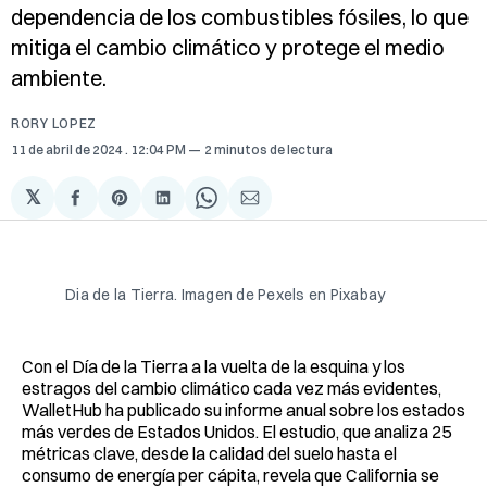
dependencia de los combustibles fósiles, lo que
mitiga el cambio climático y protege el medio
ambiente.
RORY LOPEZ
11 de abril de 2024
. 12:04 PM
2 minutos de lectura
𝕏
Compartir
Share
Compartir
Share
Compartir
en
on
en
on
via
Facebook
Pinterest
LinkedIn
WhatsApp
Email
Dia de la Tierra. Imagen de Pexels en Pixabay
Con el Día de la Tierra a la vuelta de la esquina y los
estragos del cambio climático cada vez más evidentes,
WalletHub ha publicado su informe anual sobre los estados
más verdes de Estados Unidos. El estudio, que analiza 25
métricas clave, desde la calidad del suelo hasta el
consumo de energía per cápita, revela que California se