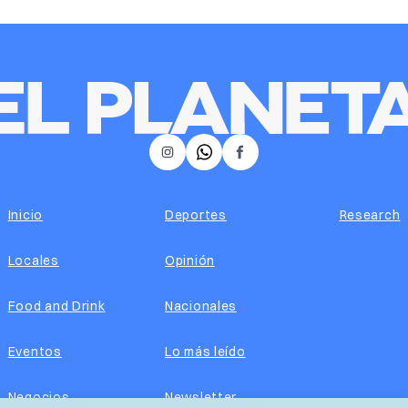
𝕏
Instagram
Facebook
Inicio
Deportes
Research
Locales
Opinión
Food and Drink
Nacionales
Eventos
Lo más leído
Negocios
Newsletter