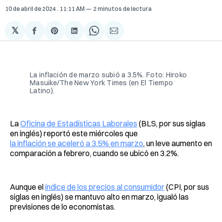
10 de abril de 2024
. 11:11 AM
2 minutos de lectura
𝕏
Compartir
Share
Compartir
Share
Compartir
en
on
en
on
via
Facebook
Pinterest
LinkedIn
WhatsApp
Email
La inflación de marzo subió a 3.5%. Foto: Hiroko
Masuike/The New York Times (en El Tiempo
Latino).
La
Oficina de Estadísticas Laborales
(BLS, por sus siglas
en inglés) reportó este miércoles que
la inflación se aceleró a 3.5% en marzo
, un leve aumento en
comparación a febrero, cuando se ubicó en 3.2%.
Aunque el
índice de los precios al consumidor
(CPI, por sus
siglas en inglés) se mantuvo alto en marzo, igualó las
previsiones de lo economistas.