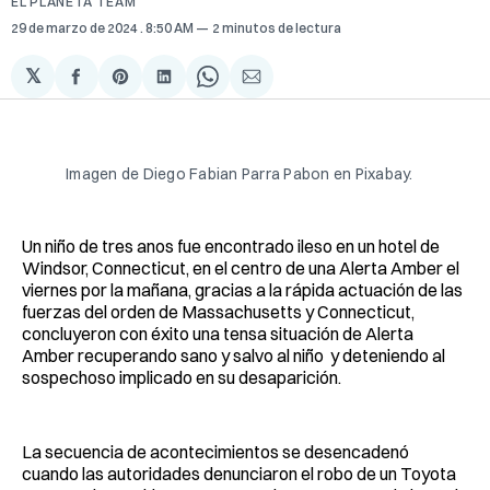
EL PLANETA TEAM
29 de marzo de 2024
. 8:50 AM
2 minutos de lectura
𝕏
Compartir
Share
Compartir
Share
Compartir
en
on
en
on
via
Facebook
Pinterest
LinkedIn
WhatsApp
Email
Imagen de Diego Fabian Parra Pabon en Pixabay.
Un niño de tres anos fue encontrado ileso en un hotel de
Windsor, Connecticut, en el centro de una Alerta Amber el
viernes por la mañana, gracias a la rápida actuación de las
fuerzas del orden de Massachusetts y Connecticut,
concluyeron con éxito una tensa situación de Alerta
Amber recuperando sano y salvo al niño y deteniendo al
sospechoso implicado en su desaparición.
La secuencia de acontecimientos se desencadenó
cuando las autoridades denunciaron el robo de un Toyota