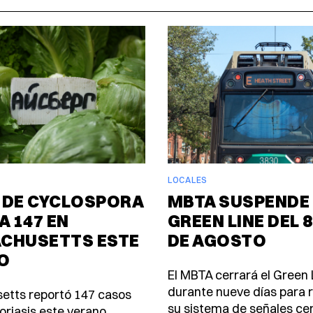
LOCALES
 DE CYCLOSPORA
MBTA SUSPENDE 
A 147 EN
GREEN LINE DEL 8
CHUSETTS ESTE
DE AGOSTO
O
El MBTA cerrará el Green 
durante nueve días para
etts reportó 147 casos
su sistema de señales ce
oriasis este verano,