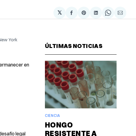
𝕏
Compartir
Share
Compartir
Share
Compa
en
on
en
on
via
Facebook
Pinterest
LinkedIn
WhatsAp
Email
 New York
ÚLTIMAS NOTICIAS
 permanecer en
CIENCIA
HONGO
RESISTENTE A
desafío legal