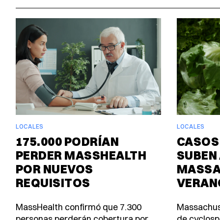
LOCALES
LOCALES
175.000 PODRÍAN
CASOS
PERDER MASSHEALTH
SUBEN 
POR NUEVOS
MASSA
REQUISITOS
VERAN
MassHealth confirmó que 7.300
Massachus
personas perderán cobertura por
de cyclosp