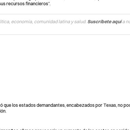
sus recursos financieros”.
tica, economía, comunidad latina y salud.
Suscríbete aquí
a n
deró que los estados demandantes, encabezados por Texas, no p
ión.