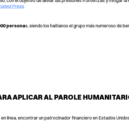
lo, con el objetivo de aliviar las presiones fronterizas y mitigar l
iated Press
.
000 persona
s, siendo los haitianos el grupo más numeroso de ben
ARA APLICAR AL PAROLE HUMANITAR
d en línea, encontrar un patrocinador financiero en Estados Unidos