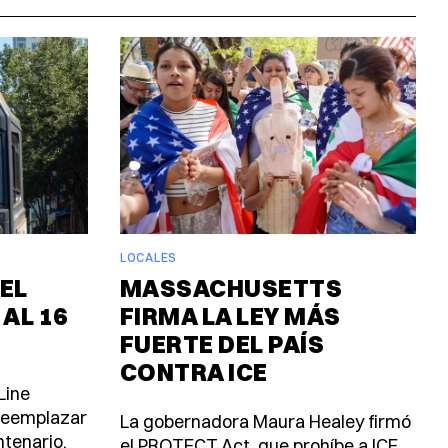
LOCALES
EL
MASSACHUSETTS
 AL 16
FIRMA LA LEY MÁS
FUERTE DEL PAÍS
CONTRA ICE
Line
 reemplazar
La gobernadora Maura Healey firmó
ntenario.
el PROTECT Act, que prohíbe a ICE