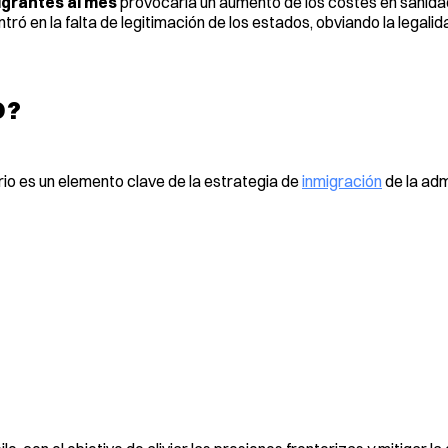
igrantes al mes
provocaría un aumento de los costes en sanida
tró en la falta de legitimación de los estados, obviando la legalid
O?
rio es un elemento clave de la estrategia de
inmigración
de la adm