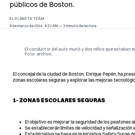
públicos de Boston.
EL PLANETA TEAM
6 de marzo de 2024
. 8:31 AM
1 minuto de lectura
El conductor del auto murió y dos niños que estaban en
Foto: archivo.
El concejal de la ciudad de Boston, Enrique Pepén, ha pres
zonas escolares seguras y explorar las mejoras tecnológi
1- ZONAS ESCOLARES SEGURAS
El objetivo es mejorar la seguridad de los peatones 
Se establecerán límites de velocidad y señalización 
Esta iniciativa se basa en la iniciativa Safety Surge 