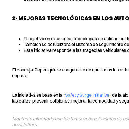
2- MEJORAS TECNOLÓGICAS EN LOS AUT
El objetivo es discutir las tecnologías de aplicación
También se actualizará el sistema de seguimiento de
Esta iniciativa responde a las tragedias vehiculares
El concejal Pepén quiere asegurarse de que todos los estu
segura.
La iniciativa se basa en la “
Safety Surge Initiative”
de la alc
las calles, prevenir colisiones, mejorar la comodidad y se
Mantente informado con los temas más relevantes de polí
newsletters.