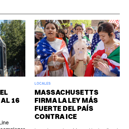
LOCALES
EL
MASSACHUSETTS
 AL 16
FIRMA LA LEY MÁS
FUERTE DEL PAÍS
CONTRA ICE
Line