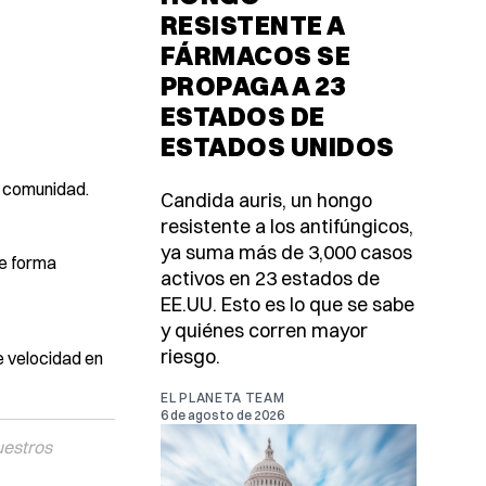
RESISTENTE A
FÁRMACOS SE
PROPAGA A 23
ESTADOS DE
ESTADOS UNIDOS
a comunidad.
Candida auris, un hongo
resistente a los antifúngicos,
ya suma más de 3,000 casos
de forma
activos en 23 estados de
EE.UU. Esto es lo que se sabe
y quiénes corren mayor
riesgo.
e velocidad en
EL PLANETA TEAM
6 de agosto de 2026
uestros