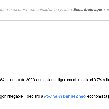
tica, economía, comunidad latina y salud.
Suscríbete aquí
a n
,4%
en enero de 2023, aumentando ligeramente hasta el 3,7% a fi
igor innegable», declaró a
NBC News
Daniel Zhao
, economista 