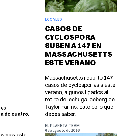
LOCALES
CASOS DE
CYCLOSPORA
SUBEN A 147 EN
MASSACHUSETTS
ESTE VERANO
Massachusetts reportó 147
casos de cyclosporiasis este
verano, algunos ligados al
retiro de lechuga iceberg de
Taylor Farms. Esto es lo que
res
debes saber.
ta de cuatro
.
EL PLANETA TEAM
6 de agosto de 2026
 jóvenes, este