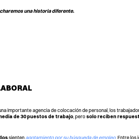
charemos una historia diferente.
LABORAL
una importante agencia de colocación de personal, los trabajado
 media de 30 puestos de trabajo
, pero
solo reciben respues
dos
sienten
agotamiento por su búsqueda de empleo
. Entre los