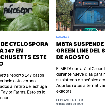
LOCALES
 DE CYCLOSPORA
MBTA SUSPENDE 
A 147 EN
GREEN LINE DEL 8
CHUSETTS ESTE
DE AGOSTO
O
El MBTA cerrará el Green 
durante nueve días para
etts reportó 147 casos
su sistema de señales ce
oriasis este verano,
Aquí las rutas alternativa
ados al retiro de lechuga
exactas.
 Taylor Farms. Esto es lo
saber.
EL PLANETA TEAM
6 de agosto de 2026