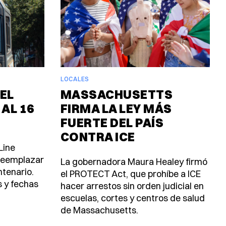
LOCALES
EL
MASSACHUSETTS
 AL 16
FIRMA LA LEY MÁS
FUERTE DEL PAÍS
CONTRA ICE
Line
 reemplazar
La gobernadora Maura Healey firmó
ntenario.
el PROTECT Act, que prohíbe a ICE
s y fechas
hacer arrestos sin orden judicial en
escuelas, cortes y centros de salud
de Massachusetts.