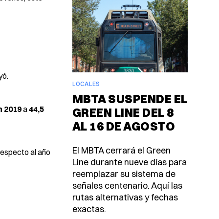
yó.
LOCALES
MBTA SUSPENDE EL
n 2019
a
44,5
GREEN LINE DEL 8
AL 16 DE AGOSTO
El MBTA cerrará el Green
respecto al año
Line durante nueve días para
reemplazar su sistema de
señales centenario. Aquí las
rutas alternativas y fechas
exactas.