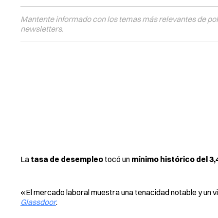
Mantente informado con los temas más relevantes de polí
newsletters.
La
tasa de desempleo
tocó un
mínimo histórico del 3
«El mercado laboral muestra una tenacidad notable y un v
Glassdoor
.