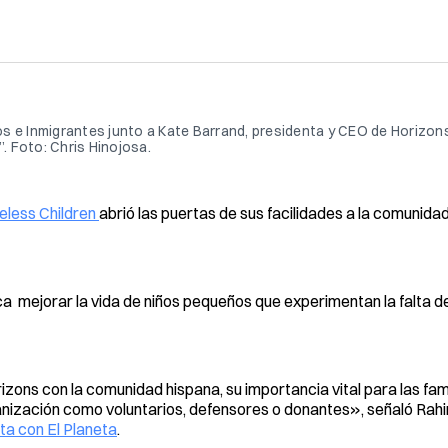
dos e Inmigrantes junto a Kate Barrand, presidenta y CEO de Horizon
 Foto: Chris Hinojosa.
eless Children
abrió las puertas de sus facilidades a la comunidad
a mejorar la vida de niños pequeños que experimentan la falta de
zons con la comunidad hispana, su importancia vital para las fami
ganización como voluntarios, defensores o donantes», señaló Rahi
ta con El Planeta
.