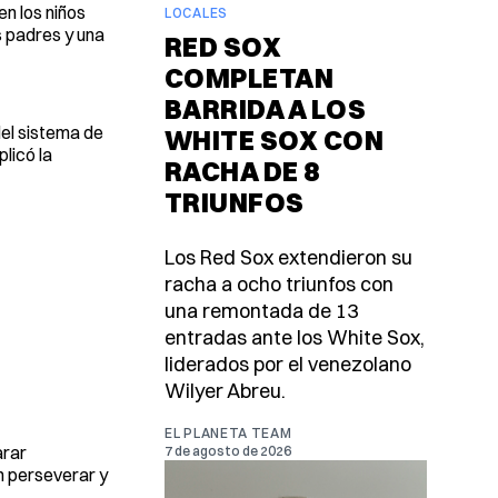
en los niños
LOCALES
s padres y una
RED SOX
COMPLETAN
BARRIDA A LOS
el sistema de
WHITE SOX CON
licó la
RACHA DE 8
TRIUNFOS
Los Red Sox extendieron su
racha a ocho triunfos con
una remontada de 13
entradas ante los White Sox,
liderados por el venezolano
Wilyer Abreu.
EL PLANETA TEAM
arar
7 de agosto de 2026
n perseverar y