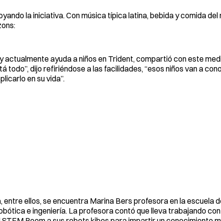
yando la iniciativa. Con música típica latina, bebida y comida del
zons:
o y actualmente ayuda a niños en Trident, compartió con este med
á todo”, dijo refiriéndose a las facilidades, “esos niños van a con
licarlo en su vida”.
 entre ellos, se encuentra Marina Bers profesora en la escuela 
obótica e ingeniería. La profesora contó que lleva trabajando co
 al STEM Room a sus robots kibos para impartir un conocimiento 