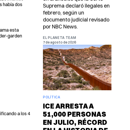
es había dos
Suprema declaró ilegales en
febrero, según un
documento judicial revisado
por NBC News.
rama esta
nder-garden
EL PLANETA TEAM
7 de agosto de 2026
POLÍTICA
ICE ARRESTA A
51,000 PERSONAS
ificando a los 4
EN JULIO, RÉCORD