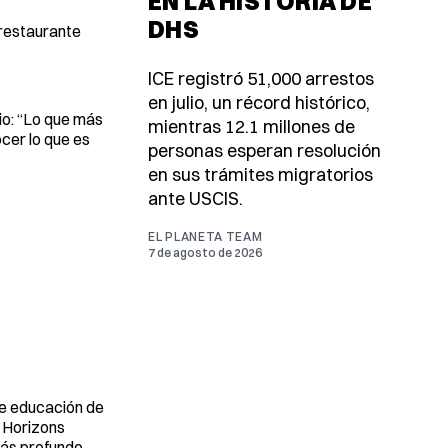
EN LA HISTORIA DE
DHS
 restaurante
ICE registró 51,000 arrestos
en julio, un récord histórico,
io: “Lo que más
mientras 12.1 millones de
ocer lo que es
personas esperan resolución
en sus trámites migratorios
ante USCIS.
EL PLANETA TEAM
7 de agosto de 2026
de educación de
n Horizons
más profundo