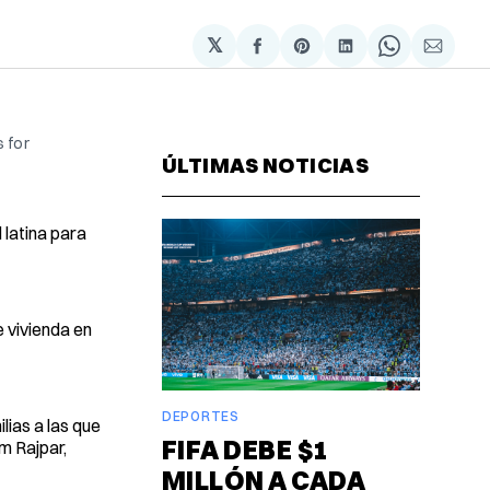
𝕏
Compartir
Share
Compartir
Share
Compa
en
on
en
on
via
Facebook
Pinterest
LinkedIn
WhatsAp
Email
s for
ÚLTIMAS NOTICIAS
 latina para
 vivienda en
DEPORTES
lias a las que
FIFA DEBE $1
m Rajpar,
MILLÓN A CADA