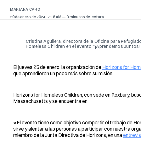
MARIANA CARO
29 de enero de 2024
. 7:16 AM
3 minutos de lectura
Cristina Aguilera, directora de la Oficina para Refugia
Homeless Children en el evento “¡Aprendemos Juntos!”.
El jueves 25 de enero, la organización de
Horizons for Hom
que aprendieran un poco más sobre su misión.
Horizons for Homeless Children, con sede en Roxbury, busc
Massachusetts y se encuentra en
«El evento tiene como objetivo compartir el trabajo de Hori
sirve y alentar a las personas a participar con nuestra or
miembro de la Junta Directiva de Horizons, en una
entrevis