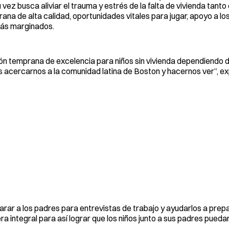
u vez busca aliviar el trauma y estrés de la falta de vivienda tanto 
na de alta calidad, oportunidades vitales para jugar, apoyo a lo
más marginados.
ón temprana de excelencia para niños sin vivienda dependiendo d
s acercarnos a la comunidad latina de Boston y hacernos ver”, exp
arar a los padres para entrevistas de trabajo y ayudarlos a prep
integral para así lograr que los niños junto a sus padres pueda