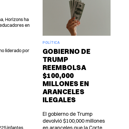
na, Horizons ha
s educadores en
POLÍTICA
GOBIERNO DE
uno liderado por
TRUMP
REEMBOLSA
$100,000
MILLONES EN
ARANCELES
ILEGALES
El gobierno de Trump
devolvió $100,000 millones
en aranceles que la Corte
225 infantes