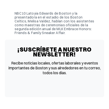
Facebook
Pinterest
LinkedIn
WhatsApp
Email
NBC10 Latoyia Edwards de Boston y la
presentadora en el estadio de los Boston
Celtics, Melisa Valdez, hablan con los asistentes
como maestras de ceremonias oficiales de la
segunda edición anual de MLK Embrace Honors:
Friends & Family Sneaker Affair.
¡SUSCRÍBETE A NUESTRO
NEWSLETTER!
Recibe noticias locales, ofertas laborales y eventos
importantes de Boston y sus alrededores en tu correo,
todos los días.