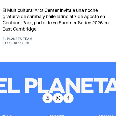
El Multicultural Arts Center invita a una noche
gratuita de samba y baile latino el 7 de agosto en
Centanni Park, parte de su Summer Series 2026 en
East Cambridge.
EL PLANETA TEAM
31 de julio de 2026
𝕏
Instagram
Facebook
Inicio
Deportes
Research