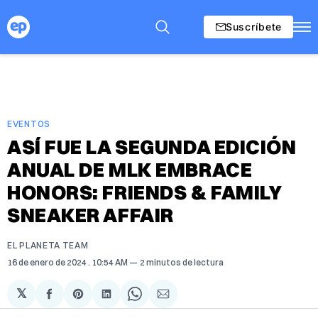
Suscríbete
EVENTOS
ASÍ FUE LA SEGUNDA EDICIÓN
ANUAL DE MLK EMBRACE
HONORS: FRIENDS & FAMILY
SNEAKER AFFAIR
EL PLANETA TEAM
16 de enero de 2024
. 10:54 AM
2 minutos de lectura
𝕏
Compartir
Share
Compartir
Share
Compartir
en
on
en
on
via