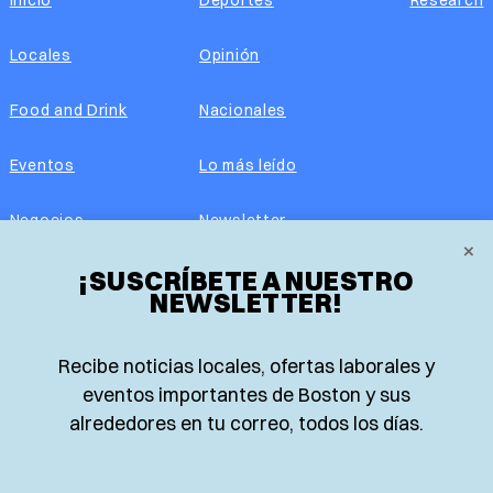
Locales
Opinión
Food and Drink
Nacionales
Eventos
Lo más leído
Negocios
Newsletter
×
¡SUSCRÍBETE A NUESTRO
Real Estate
Edición impresa
NEWSLETTER!
Historias Latinas
Acerca de nosotros
Recibe noticias locales, ofertas laborales y
Guía de Recursos
Advertise with us
eventos importantes de Boston y sus
alrededores en tu correo, todos los días.
© 2026 El Planeta | Noticias en español desde Boston,
Massachusetts