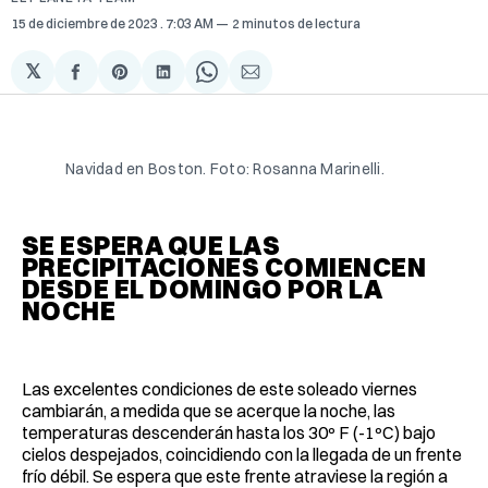
15 de diciembre de 2023
. 7:03 AM
2 minutos de lectura
𝕏
Compartir
Share
Compartir
Share
Compartir
en
on
en
on
via
Facebook
Pinterest
LinkedIn
WhatsApp
Email
Navidad en Boston. Foto: Rosanna Marinelli.
SE ESPERA QUE LAS
PRECIPITACIONES COMIENCEN
DESDE EL DOMINGO POR LA
NOCHE
Las excelentes condiciones de este soleado viernes
cambiarán, a medida que se acerque la noche, las
temperaturas descenderán hasta los 30º F (-1ºC) bajo
cielos despejados, coincidiendo con la llegada de un frente
frío débil. Se espera que este frente atraviese la región a