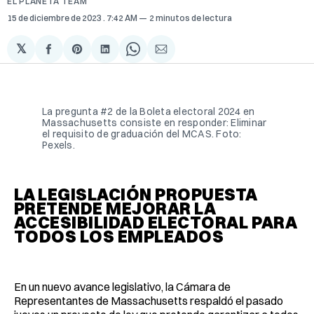
EL PLANETA TEAM
15 de diciembre de 2023
. 7:42 AM
2 minutos de lectura
𝕏
Compartir
Share
Compartir
Share
Compartir
en
on
en
on
via
Facebook
Pinterest
LinkedIn
WhatsApp
Email
La pregunta #2 de la Boleta electoral 2024 en
Massachusetts consiste en responder: Eliminar
el requisito de graduación del MCAS. Foto:
Pexels.
LA LEGISLACIÓN PROPUESTA
PRETENDE MEJORAR LA
ACCESIBILIDAD ELECTORAL PARA
TODOS LOS EMPLEADOS
En un nuevo avance legislativo, la Cámara de
Representantes de Massachusetts respaldó el pasado