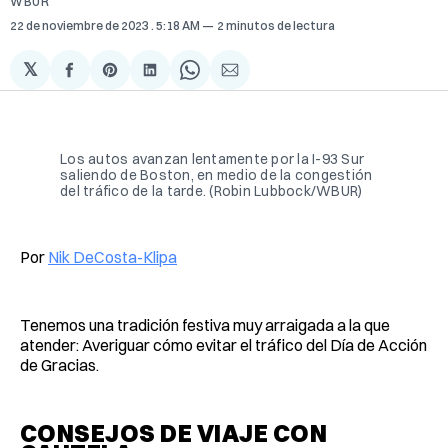
WBUR
22 de noviembre de 2023
. 5:18 AM
2 minutos de lectura
𝕏
Compartir
Share
Compartir
Share
Compartir
en
on
en
on
via
Facebook
Pinterest
LinkedIn
WhatsApp
Email
Los autos avanzan lentamente por la I-93 Sur
saliendo de Boston, en medio de la congestión
del tráfico de la tarde. (Robin Lubbock/WBUR)
Por
Nik DeCosta-Klipa
Tenemos una tradición festiva muy arraigada a la que
atender: Averiguar cómo evitar el tráfico del Día de Acción
de Gracias.
CONSEJOS DE VIAJE CON