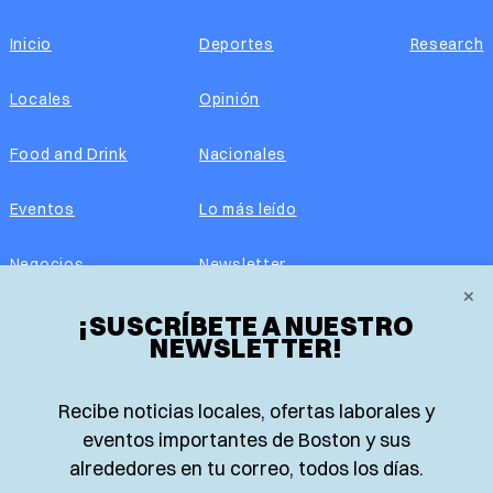
Inicio
Deportes
Research
Locales
Opinión
Food and Drink
Nacionales
Eventos
Lo más leído
Negocios
Newsletter
×
¡SUSCRÍBETE A NUESTRO
Real Estate
Edición impresa
NEWSLETTER!
Historias Latinas
Acerca de nosotros
Recibe noticias locales, ofertas laborales y
Guía de Recursos
Advertise with us
eventos importantes de Boston y sus
alrededores en tu correo, todos los días.