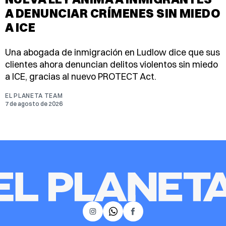
A DENUNCIAR CRÍMENES SIN MIEDO
A ICE
Una abogada de inmigración en Ludlow dice que sus
clientes ahora denuncian delitos violentos sin miedo
a ICE, gracias al nuevo PROTECT Act.
EL PLANETA TEAM
7 de agosto de 2026
𝕏
Instagram
Facebook