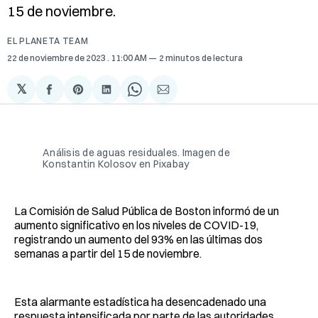
15 de noviembre.
EL PLANETA TEAM
22 de noviembre de 2023
. 11:00 AM
2 minutos de lectura
𝕏
Compartir
Share
Compartir
Share
Compartir
en
on
en
on
via
Facebook
Pinterest
LinkedIn
WhatsApp
Email
Análisis de aguas residuales. Imagen de
Konstantin Kolosov en Pixabay
La Comisión de Salud Pública de Boston informó de un
aumento significativo en los niveles de COVID-19,
registrando un aumento del 93% en las últimas dos
semanas a partir del 15 de noviembre.
Esta alarmante estadística ha desencadenado una
respuesta intensificada por parte de las autoridades