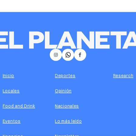
𝕏
Instagram
Facebook
Inicio
Deportes
Research
Locales
Opinión
Food and Drink
Nacionales
Eventos
Lo más leído