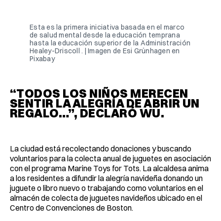
Facebook
Pinterest
LinkedIn
WhatsApp
Email
Esta es la primera iniciativa basada en el marco
de salud mental desde la educación temprana
hasta la educación superior de la Administración
Healey-Driscoll . | Imagen de Esi Grünhagen en
Pixabay
“TODOS LOS NIÑOS MERECEN
SENTIR LA ALEGRÍA DE ABRIR UN
REGALO…”, DECLARÓ WU.
La ciudad está recolectando donaciones y buscando
voluntarios para la colecta anual de juguetes en asociación
con el programa Marine Toys for Tots. La alcaldesa anima
a los residentes a difundir la alegría navideña donando un
juguete o libro nuevo o trabajando como voluntarios en el
almacén de colecta de juguetes navideños ubicado en el
Centro de Convenciones de Boston.