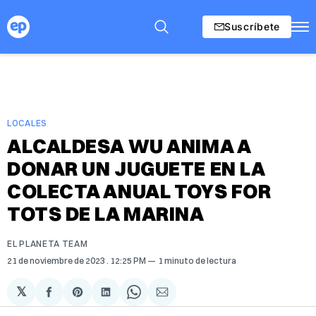
Suscríbete
LOCALES
ALCALDESA WU ANIMA A
DONAR UN JUGUETE EN LA
COLECTA ANUAL TOYS FOR
TOTS DE LA MARINA
EL PLANETA TEAM
21 de noviembre de 2023
. 12:25 PM
1 minuto de lectura
𝕏
Compartir
Share
Compartir
Share
Compartir
en
on
en
on
via