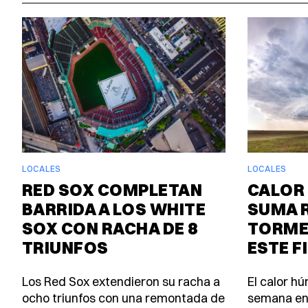
LOCALES
LOCALES
RED SOX COMPLETAN
CALOR 
BARRIDA A LOS WHITE
SUMA 
SOX CON RACHA DE 8
TORME
TRIUNFOS
ESTE F
Los Red Sox extendieron su racha a
El calor h
ocho triunfos con una remontada de
semana en