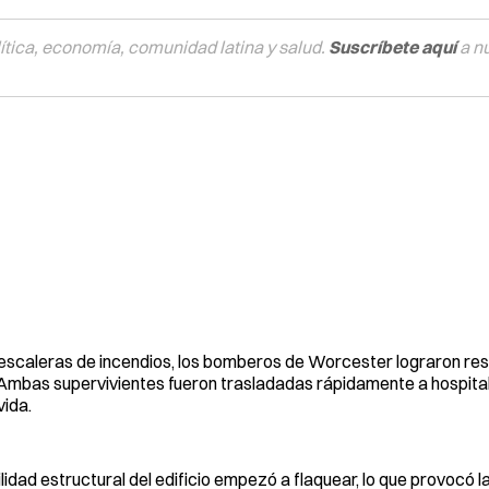
tica, economía, comunidad latina y salud.
Suscríbete aquí
a n
s escaleras de incendios, los bomberos de Worcester lograron res
. Ambas supervivientes fueron trasladadas rápidamente a hospital
vida.
ilidad estructural del edificio empezó a flaquear, lo que provocó 