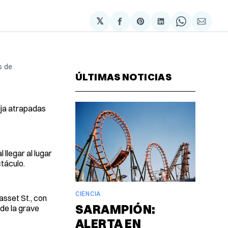
𝕏
Compartir
Share
Compartir
Share
Compa
en
on
en
on
via
Facebook
Pinterest
LinkedIn
WhatsAp
Email
s de
ÚLTIMAS NOTICIAS
ija atrapadas
llegar al lugar
táculo.
CIENCIA
asset St., con
SARAMPIÓN:
 de la grave
ALERTA EN