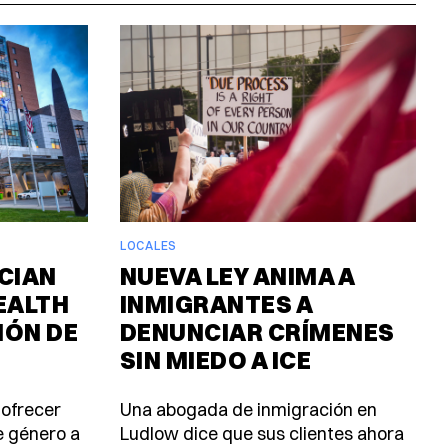
LOCALES
CIAN
NUEVA LEY ANIMA A
EALTH
INMIGRANTES A
IÓN DE
DENUNCIAR CRÍMENES
SIN MIEDO A ICE
 ofrecer
Una abogada de inmigración en
e género a
Ludlow dice que sus clientes ahora