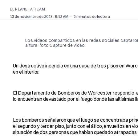
EL PLANETA TEAM
13 de noviembre de 2023
. 6:12 AM
2 minutos de lectura
Los vídeos compartidos en las redes sociales captaro
altura. foto Capture de video.
Un destructivo incendio en una casa de tres pisos en Wor
en el interior.
El Departamento de Bomberos de Worcester respondió a una
lo encuentran devastado por el fuego donde las altísimas l
Los bomberos señalaron que el fuego se concentraba princi
el segundo y tercer piso, junto con el ático, envueltos en 
situación de dos personas que habían quedado atrapadas en