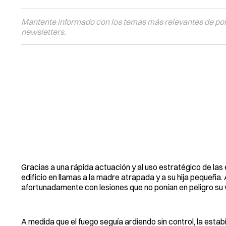
Mantente informado con los temas más relevantes de polí
newsletters.
Gracias a una rápida actuación y al uso estratégico de la
edificio en llamas a la madre atrapada y a su hija pequeña
afortunadamente con lesiones que no ponían en peligro su 
A medida que el fuego seguía ardiendo sin control, la estab