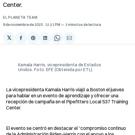
Center.
EL PLANETA TEAM
9 de noviembre de 2023
. 12:21 PM
2 minutos de lectura
𝕏
Compartir
Share
Compartir
Share
Compartir
en
on
en
on
via
Facebook
Pinterest
LinkedIn
WhatsApp
Email
Kamala Harris, vicepresidenta de Estados
Unidos. Foto: EFE (Obtenida por ETL).
La vicepresidenta Kamala Harris viajó a Boston el jueves
para hablar en un evento de aprendizaje y ofrecer una
recepción de campaña en el Pipefitters Local 537 Training
Center.
El evento se centró en destacar el “compromiso continuo
de la Administración Biden-Harris con el apoyo a los