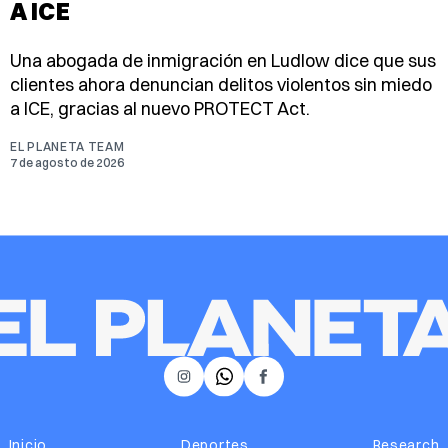
A ICE
Una abogada de inmigración en Ludlow dice que sus
clientes ahora denuncian delitos violentos sin miedo
a ICE, gracias al nuevo PROTECT Act.
EL PLANETA TEAM
7 de agosto de 2026
𝕏
Instagram
Facebook
Inicio
Deportes
Research