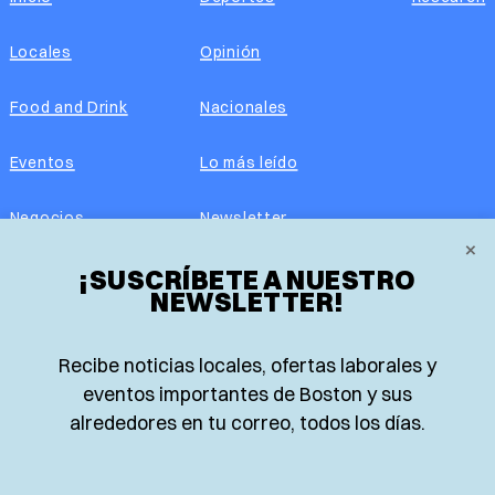
Locales
Opinión
Food and Drink
Nacionales
Eventos
Lo más leído
Negocios
Newsletter
×
Real Estate
¡SUSCRÍBETE A NUESTRO
Edición impresa
NEWSLETTER!
Historias Latinas
Acerca de nosotros
Recibe noticias locales, ofertas laborales y
Guía de Recursos
Advertise with us
eventos importantes de Boston y sus
alrededores en tu correo, todos los días.
© 2026 El Planeta | Noticias en español desde Boston,
Massachusetts