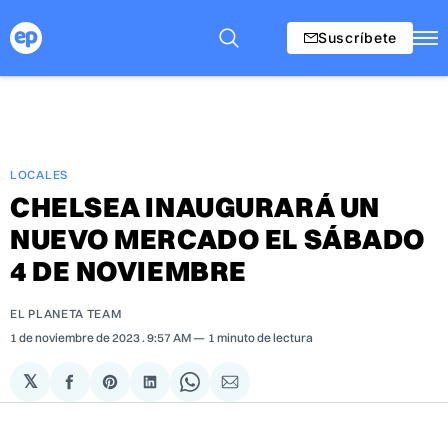
Suscríbete
LOCALES
CHELSEA INAUGURARÁ UN
NUEVO MERCADO EL SÁBADO
4 DE NOVIEMBRE
EL PLANETA TEAM
1 de noviembre de 2023
. 9:57 AM
1 minuto de lectura
𝕏
Compartir
Share
Compartir
Share
Compartir
en
on
en
on
via
Facebook
Pinterest
LinkedIn
WhatsApp
Email