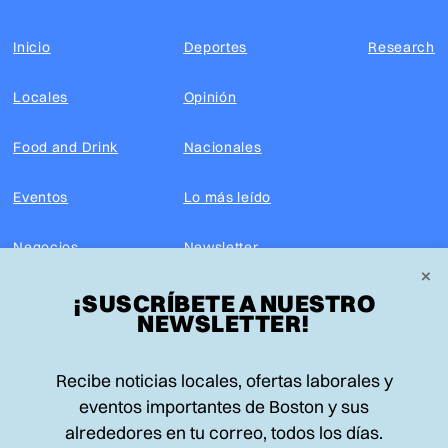
Inicio
Deportes
Research
Locales
Opinión
Food and Drink
Nacionales
Eventos
Lo más leído
Negocios
Newsletter
×
¡SUSCRÍBETE A NUESTRO
Real Estate
Edición impresa
NEWSLETTER!
Historias Latinas
Acerca de nosotros
Recibe noticias locales, ofertas laborales y
Guía de Recursos
Advertise with us
eventos importantes de Boston y sus
alrededores en tu correo, todos los días.