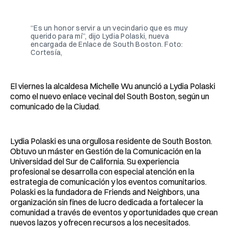
Facebook
Pinterest
LinkedIn
WhatsApp
Email
“Es un honor servir a un vecindario que es muy
querido para mí”, dijo Lydia Polaski, nueva
encargada de Enlace de South Boston. Foto:
Cortesía,
El viernes la alcaldesa Michelle Wu anunció a Lydia Polaski
como el nuevo enlace vecinal del South Boston, según un
comunicado de la Ciudad.
Lydia Polaski es una orgullosa residente de South Boston.
Obtuvo un máster en Gestión de la Comunicación en la
Universidad del Sur de California. Su experiencia
profesional se desarrolla con especial atención en la
estrategia de comunicación y los eventos comunitarios.
Polaski es la fundadora de Friends and Neighbors, una
organización sin fines de lucro dedicada a fortalecer la
comunidad a través de eventos y oportunidades que crean
nuevos lazos y ofrecen recursos a los necesitados.