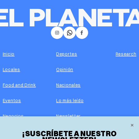
𝕏
Instagram
Facebook
Inicio
Deportes
Research
Locales
Opinión
Food and Drink
Nacionales
Eventos
Lo más leído
Negocios
Newsletter
×
Real Estate
¡SUSCRÍBETE A NUESTRO
Edición impresa