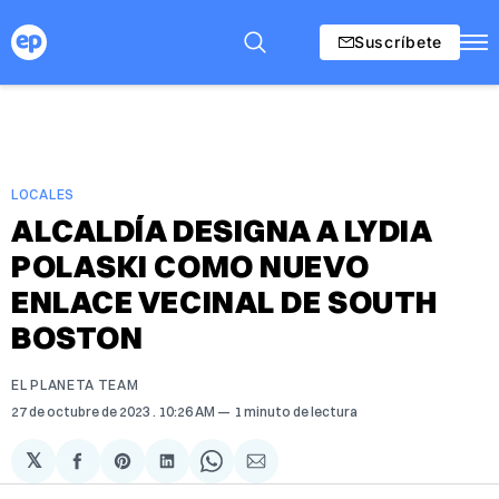
Suscríbete
LOCALES
ALCALDÍA DESIGNA A LYDIA
POLASKI COMO NUEVO
ENLACE VECINAL DE SOUTH
BOSTON
EL PLANETA TEAM
27 de octubre de 2023
. 10:26 AM
1 minuto de lectura
𝕏
Compartir
Share
Compartir
Share
Compartir
en
on
en
on
via