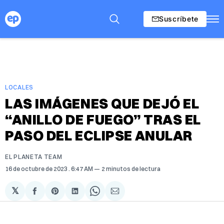
Suscríbete
LOCALES
LAS IMÁGENES QUE DEJÓ EL
“ANILLO DE FUEGO” TRAS EL
PASO DEL ECLIPSE ANULAR
EL PLANETA TEAM
16 de octubre de 2023
. 6:47 AM
2 minutos de lectura
𝕏
Compartir
Share
Compartir
Share
Compartir
en
on
en
on
via
Facebook
Pinterest
LinkedIn
WhatsApp
Email