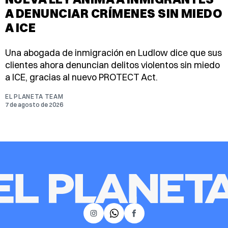
A DENUNCIAR CRÍMENES SIN MIEDO
A ICE
Una abogada de inmigración en Ludlow dice que sus
clientes ahora denuncian delitos violentos sin miedo
a ICE, gracias al nuevo PROTECT Act.
EL PLANETA TEAM
7 de agosto de 2026
𝕏
Instagram
Facebook