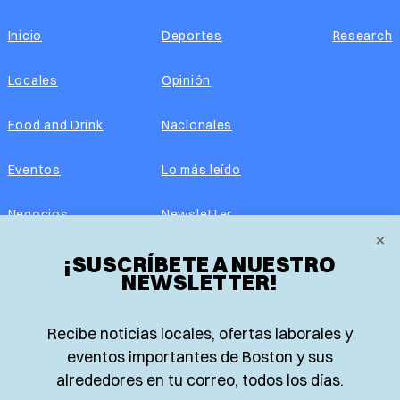
Inicio
Deportes
Research
Locales
Opinión
Food and Drink
Nacionales
Eventos
Lo más leído
Negocios
Newsletter
×
¡SUSCRÍBETE A NUESTRO
Real Estate
Edición impresa
NEWSLETTER!
Historias Latinas
Acerca de nosotros
Recibe noticias locales, ofertas laborales y
Guía de Recursos
Advertise with us
eventos importantes de Boston y sus
alrededores en tu correo, todos los días.