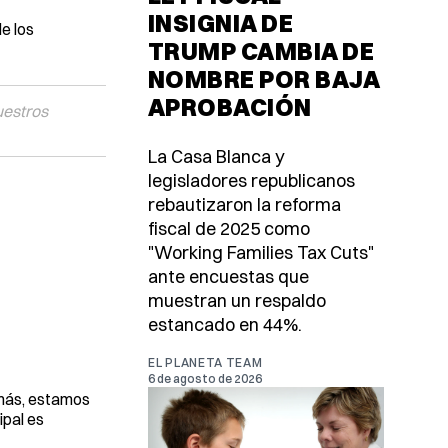
INSIGNIA DE
e los
TRUMP CAMBIA DE
NOMBRE POR BAJA
APROBACIÓN
uestros
La Casa Blanca y
legisladores republicanos
rebautizaron la reforma
fiscal de 2025 como
"Working Families Tax Cuts"
ante encuestas que
muestran un respaldo
estancado en 44%.
EL PLANETA TEAM
6 de agosto de 2026
emás, estamos
ipal es