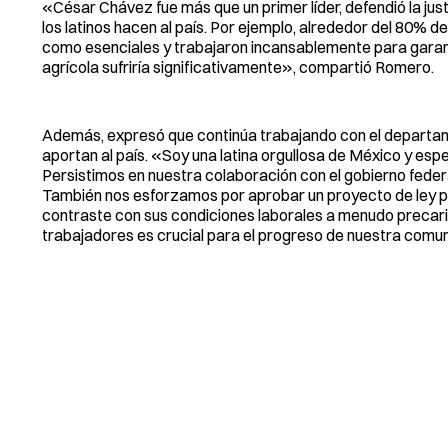
«César Chávez fue más que un primer líder, defendió la jus
los latinos hacen al país. Por ejemplo, alrededor del 80% d
como esenciales y trabajaron incansablemente para garantiz
agrícola sufriría significativamente», compartió Romero.
Además, expresó que continúa trabajando con el departame
aportan al país. «Soy una latina orgullosa de México y esp
Persistimos en nuestra colaboración con el gobierno feder
También nos esforzamos por aprobar un proyecto de ley par
contraste con sus condiciones laborales a menudo precaria
trabajadores es crucial para el progreso de nuestra comuni