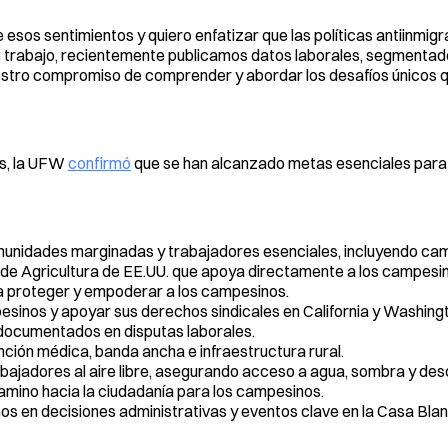
os sentimientos y quiero enfatizar que las políticas antiinmigr
de trabajo, recientemente publicamos datos laborales, segmenta
nuestro compromiso de comprender y abordar los desafíos únicos 
is, la UFW
confirmó
que se han alcanzado metas esenciales para 
munidades marginadas y trabajadores esenciales, incluyendo ca
de Agricultura de EE.UU. que apoya directamente a los campesin
a proteger y empoderar a los campesinos.
pesinos y apoyar sus derechos sindicales en California y Washing
documentados en disputas laborales.
ión médica, banda ancha e infraestructura rural.
bajadores al aire libre, asegurando acceso a agua, sombra y de
amino hacia la ciudadanía para los campesinos.
os en decisiones administrativas y eventos clave en la Casa Blan