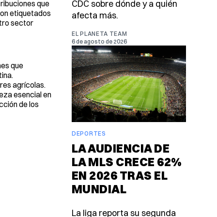
CDC sobre dónde y a quién
tribuciones que
eron etiquetados
afecta más.
tro sector
EL PLANETA TEAM
6 de agosto de 2026
nes que
ina.
res agrícolas.
leza esencial en
cción de los
DEPORTES
LA AUDIENCIA DE
LA MLS CRECE 62%
EN 2026 TRAS EL
MUNDIAL
La liga reporta su segunda