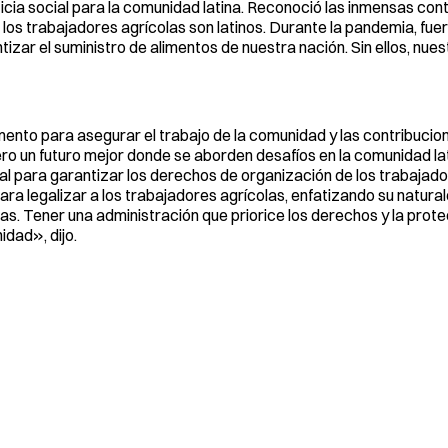
ticia social para la comunidad latina. Reconoció las inmensas con
e los trabajadores agrícolas son latinos. Durante la pandemia, fu
ar el suministro de alimentos de nuestra nación. Sin ellos, nues
nto para asegurar el trabajo de la comunidad y las contribucio
ero un futuro mejor donde se aborden desafíos en la comunidad lat
al para garantizar los derechos de organización de los trabajado
a legalizar a los trabajadores agrícolas, enfatizando su natura
s. Tener una administración que priorice los derechos y la prote
dad», dijo.