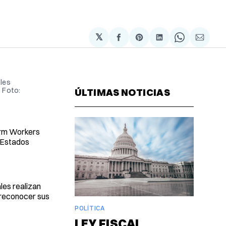
𝕏
Compartir
Share
Compartir
Share
Compa
en
on
en
on
via
Facebook
Pinterest
LinkedIn
WhatsAp
Email
les 
 Foto: 
ÚLTIMAS NOTICIAS
Farm Workers
n Estados
les realizan
 reconocer sus
POLÍTICA
LEY FISCAL