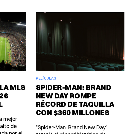
PELÍCULAS
 LA MLS
SPIDER-MAN: BRAND
26
NEW DAY ROMPE
L
RÉCORD DE TAQUILLA
CON $360 MILLONES
a mejor
salto de
"Spider-Man: Brand New Day"
ada por el