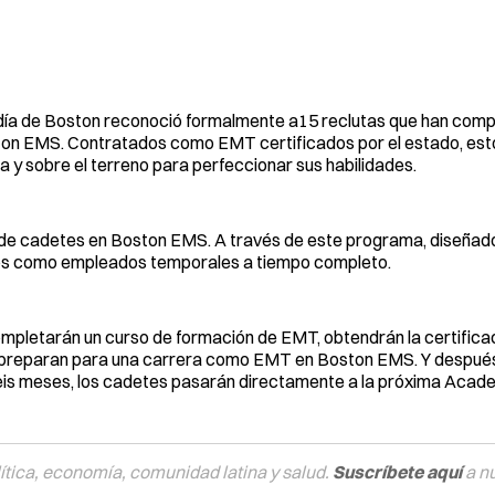
caldía de Boston reconoció formalmente a15 reclutas que han com
ton EMS. Contratados como EMT certificados por el estado, es
 y sobre el terreno para perfeccionar sus habilidades.
 de cadetes en Boston EMS. A través de este programa, diseñad
dos como empleados temporales a tiempo completo.
pletarán un curso de formación de EMT, obtendrán la certificac
e preparan para una carrera como EMT en Boston EMS. Y despué
seis meses, los cadetes pasarán directamente a la próxima Acad
tica, economía, comunidad latina y salud.
Suscríbete aquí
a n