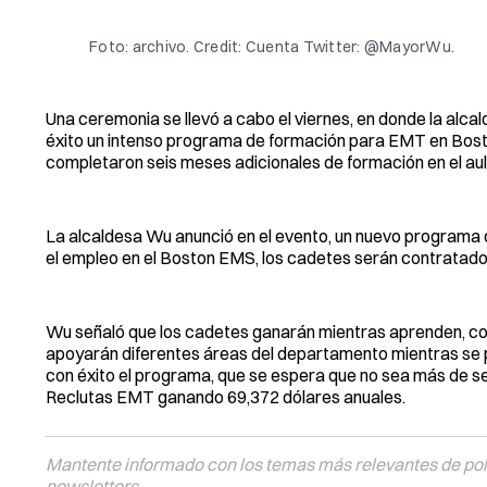
Foto: archivo. Credit: Cuenta Twitter: @MayorWu.
Una ceremonia se llevó a cabo el viernes, en donde la al
éxito un intenso programa de formación para EMT en Bos
completaron seis meses adicionales de formación en el aula
La alcaldesa Wu anunció en el evento, un nuevo programa
el empleo en el Boston EMS, los cadetes serán contrata
Wu señaló que los cadetes ganarán mientras aprenden, com
apoyarán diferentes áreas del departamento mientras s
con éxito el programa, que se espera que no sea más de 
Reclutas EMT ganando 69,372 dólares anuales.
Mantente informado con los temas más relevantes de polí
newsletters.