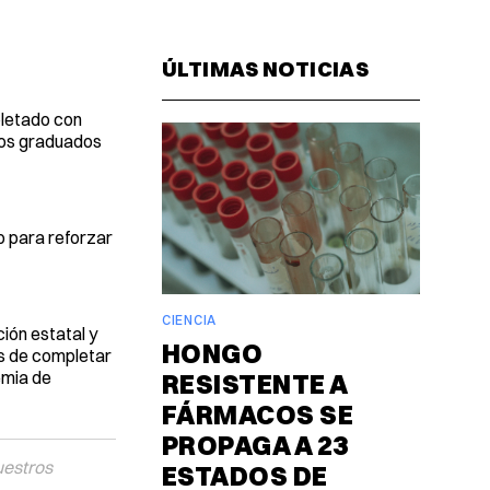
Facebook
Pinterest
LinkedIn
WhatsAp
Email
ÚLTIMAS NOTICIAS
pletado con
tos graduados
o para reforzar
CIENCIA
ión estatal y
HONGO
s de completar
emia de
RESISTENTE A
FÁRMACOS SE
PROPAGA A 23
uestros
ESTADOS DE