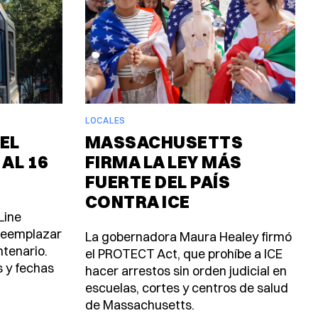
LOCALES
EL
MASSACHUSETTS
 AL 16
FIRMA LA LEY MÁS
FUERTE DEL PAÍS
CONTRA ICE
Line
 reemplazar
La gobernadora Maura Healey firmó
ntenario.
el PROTECT Act, que prohíbe a ICE
s y fechas
hacer arrestos sin orden judicial en
escuelas, cortes y centros de salud
de Massachusetts.