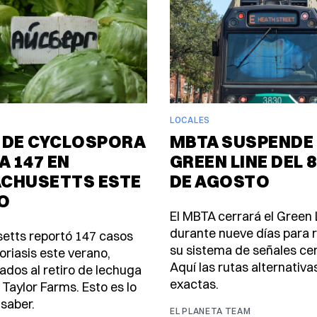
LOCALES
 DE CYCLOSPORA
MBTA SUSPENDE 
A 147 EN
GREEN LINE DEL 8
CHUSETTS ESTE
DE AGOSTO
O
El MBTA cerrará el Green 
durante nueve días para
etts reportó 147 casos
su sistema de señales ce
oriasis este verano,
Aquí las rutas alternativa
ados al retiro de lechuga
exactas.
 Taylor Farms. Esto es lo
saber.
EL PLANETA TEAM