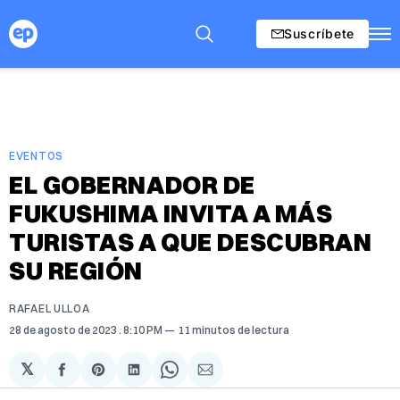
Suscríbete
EVENTOS
EL GOBERNADOR DE
FUKUSHIMA INVITA A MÁS
TURISTAS A QUE DESCUBRAN
SU REGIÓN
RAFAEL ULLOA
28 de agosto de 2023
. 8:10 PM
11 minutos de lectura
𝕏
Compartir
Share
Compartir
Share
Compartir
en
on
en
on
via