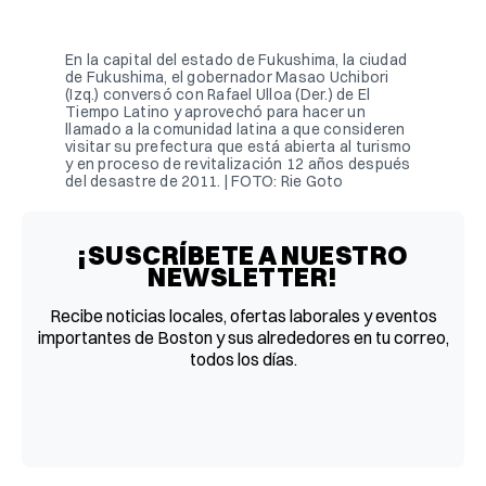
Facebook
Pinterest
LinkedIn
WhatsApp
Email
En la capital del estado de Fukushima, la ciudad
de Fukushima, el gobernador Masao Uchibori
(Izq.) conversó con Rafael Ulloa (Der.) de El
Tiempo Latino y aprovechó para hacer un
llamado a la comunidad latina a que consideren
visitar su prefectura que está abierta al turismo
y en proceso de revitalización 12 años después
del desastre de 2011. | FOTO: Rie Goto
¡SUSCRÍBETE A NUESTRO
NEWSLETTER!
Recibe noticias locales, ofertas laborales y eventos
importantes de Boston y sus alrededores en tu correo,
todos los días.