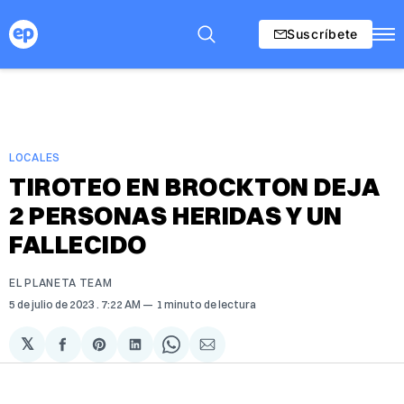
Suscríbete
LOCALES
TIROTEO EN BROCKTON DEJA
2 PERSONAS HERIDAS Y UN
FALLECIDO
EL PLANETA TEAM
5 de julio de 2023
. 7:22 AM
1 minuto de lectura
𝕏
Compartir
Share
Compartir
Share
Compartir
en
on
en
on
via
Facebook
Pinterest
LinkedIn
WhatsApp
Email