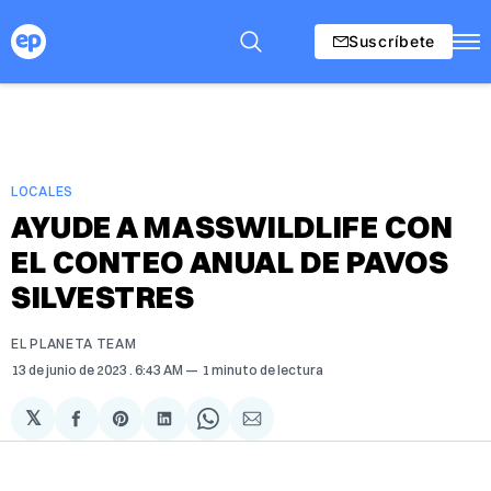
Suscríbete
LOCALES
AYUDE A MASSWILDLIFE CON
EL CONTEO ANUAL DE PAVOS
SILVESTRES
EL PLANETA TEAM
13 de junio de 2023
. 6:43 AM
1 minuto de lectura
𝕏
Compartir
Share
Compartir
Share
Compartir
en
on
en
on
via
Facebook
Pinterest
LinkedIn
WhatsApp
Email