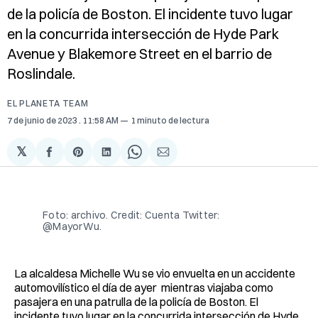
de la policía de Boston. El incidente tuvo lugar
en la concurrida intersección de Hyde Park
Avenue y Blakemore Street en el barrio de
Roslindale.
EL PLANETA TEAM
7 de junio de 2023
. 11:58 AM
1 minuto de lectura
𝕏
Compartir
Share
Compartir
Share
Compartir
en
on
en
on
via
Facebook
Pinterest
LinkedIn
WhatsApp
Email
Foto: archivo. Credit: Cuenta Twitter:
@MayorWu.
La alcaldesa Michelle Wu se vio envuelta en un accidente
automovilístico el día de ayer mientras viajaba como
pasajera en una patrulla de la policía de Boston. El
incidente tuvo lugar en la concurrida intersección de Hyde