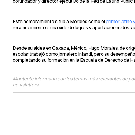
cofundador y director ejecutivo de la Red de Latino Public
Este nombramiento sitúa a Morales como el
primer latino 
reconocimiento a una vida de logros y aportaciones dest
Desde su aldea en Oaxaca, México, Hugo Morales, de origen
escolar trabajó como jornalero infantil, pero su desempeñ
completando su formación en la Escuela de Derecho de H
Mantente informado con los temas más relevantes de polí
newsletters.