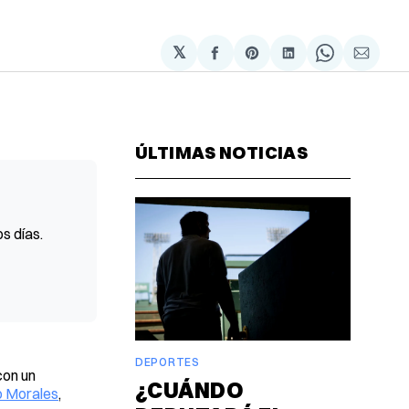
𝕏
Compartir
Share
Compartir
Share
Compa
en
on
en
on
via
Facebook
Pinterest
LinkedIn
WhatsAp
Email
ÚLTIMAS NOTICIAS
s días.
DEPORTES
con un
¿CUÁNDO
 Morales
,