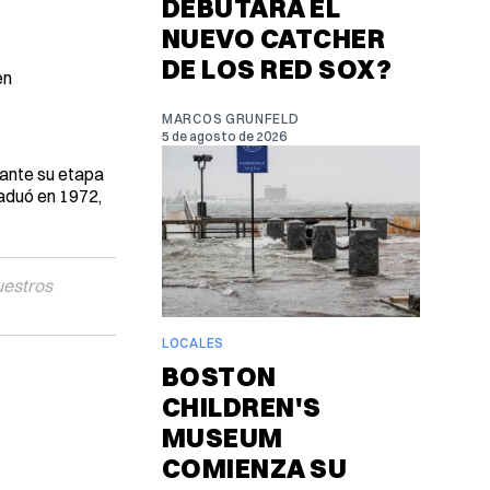
DEBUTARÁ EL
NUEVO CATCHER
DE LOS RED SOX?
en
MARCOS GRUNFELD
5 de agosto de 2026
rante su etapa
raduó en 1972,
uestros
LOCALES
BOSTON
CHILDREN'S
MUSEUM
COMIENZA SU