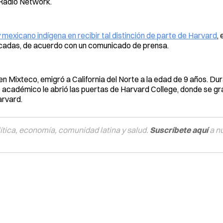
 Radio Network.
y mexicano indígena en recibir tal distinción de parte de Harvard
, 
acadas, de acuerdo con un comunicado de prensa.
 Mixteco, emigró a California del Norte a la edad de 9 años. Du
o académico le abrió las puertas de Harvard College, donde se g
arvard.
tica, economía, comunidad latina y salud.
Suscríbete aquí
a n