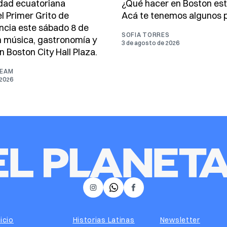
dad ecuatoriana
¿Qué hacer en Boston es
l Primer Grito de
Acá te tenemos algunos p
cia este sábado 8 de
SOFIA TORRES
 música, gastronomía y
3 de agosto de 2026
n Boston City Hall Plaza.
TEAM
 2026
𝕏
Instagram
Facebook
nicio
Historias Latinas
Newsletter