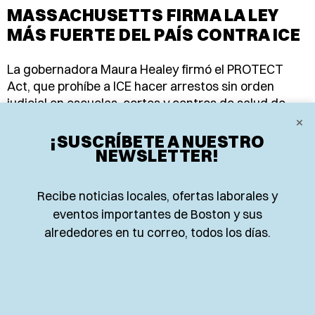
MASSACHUSETTS FIRMA LA LEY
MÁS FUERTE DEL PAÍS CONTRA ICE
La gobernadora Maura Healey firmó el PROTECT
Act, que prohíbe a ICE hacer arrestos sin orden
judicial en escuelas, cortes y centros de salud de
×
Massachusetts.
¡SUSCRÍBETE A NUESTRO
EL PLANETA TEAM
NEWSLETTER!
6 de agosto de 2026
Recibe noticias locales, ofertas laborales y
eventos importantes de Boston y sus
alrededores en tu correo, todos los días.
𝕏
Instagram
Facebook