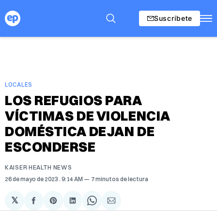
Suscríbete
LOCALES
LOS REFUGIOS PARA
VÍCTIMAS DE VIOLENCIA
DOMÉSTICA DEJAN DE
ESCONDERSE
KAISER HEALTH NEWS
26 de mayo de 2023
. 9:14 AM
7 minutos de lectura
𝕏
Compartir
Share
Compartir
Share
Compartir
en
on
en
on
via