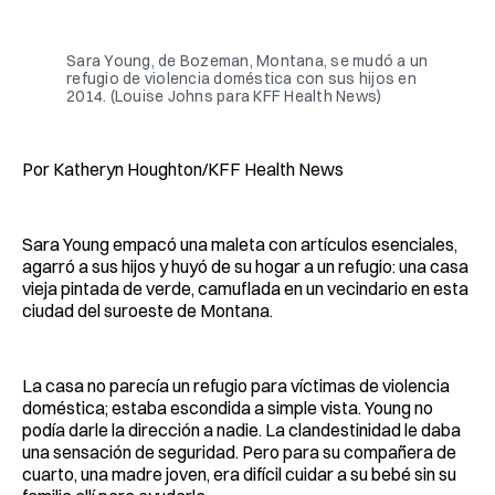
Facebook
Pinterest
LinkedIn
WhatsApp
Email
Sara Young, de Bozeman, Montana, se mudó a un
refugio de violencia doméstica con sus hijos en
2014. (Louise Johns para KFF Health News)
Por Katheryn Houghton/KFF Health News
Sara Young empacó una maleta con artículos esenciales,
agarró a sus hijos y huyó de su hogar a un refugio: una casa
vieja pintada de verde, camuflada en un vecindario en esta
ciudad del suroeste de Montana.
La casa no parecía un refugio para víctimas de violencia
doméstica; estaba escondida a simple vista. Young no
podía darle la dirección a nadie. La clandestinidad le daba
una sensación de seguridad. Pero para su compañera de
cuarto, una madre joven, era difícil cuidar a su bebé sin su